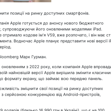
нити позиції на ринку доступних смартфонів.
мпанія Apple готується до анонсу нового бюджетного
у, супроводжуючи його оновленими моделями iPad.
 отримало кодове ім'я V59, вже розпочато, і він має с
нта. Водночас Apple планує представити нові версії i
еріод.
loomberg Марк Гурман.
 оновленням з 2022 року, коли компанія Apple впровад
оїй найновішій версії Apple вирішила змінити класични
до формату екрану, що займає всю передню панель.
ожливість зміцнити свої позиції на ринку доступних
 з серйозною конкуренцією від Android-пристроїв,
 доларів (близько 16 990 грн в Україні), що є на 100