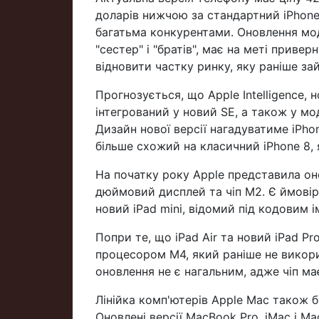
доларів нижчою за стандартний iPhon
багатьма конкурентами. Оновлення мод
"сестер" і "братів", має на меті прив
відновити частку ринку, яку раніше за
Прогнозується, що Apple Intelligence, 
інтегрований у новий SE, а також у мод
Дизайн нової версії нагадуватиме iPhon
більше схожий на класичний iPhone 8,
На початку року Apple представила оно
дюймовий дисплей та чіп M2. Є ймовір
новий iPad mini, відомий під кодовим і
Попри те, що iPad Air та новий iPad P
процесором M4, який раніше не викори
оновлення не є нагальним, адже чіп ма
Лінійка комп'ютерів Apple Mac також б
Оновлені версії MacBook Pro, iMac і M