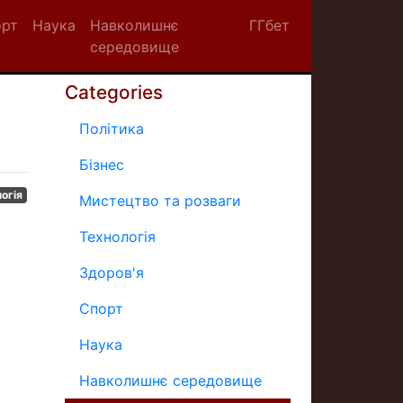
орт
Наука
Навколишнє
ГГбет
середовище
Categories
Політика
Бізнес
огія
Мистецтво та розваги
Технологія
Здоров'я
Спорт
Наука
Навколишнє середовище