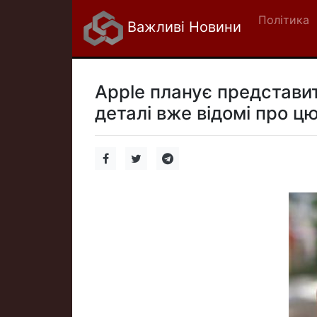
Політика
Важливі Новини
Apple планує представи
деталі вже відомі про ц