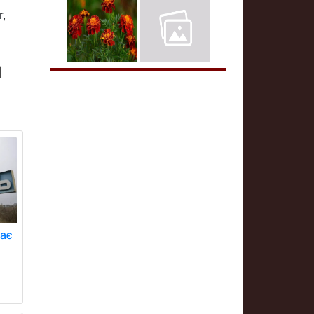
,
ває