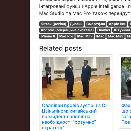
інтегровані функції Apple Intelligence 
Mac Studio та Mac Pro також перейдуть
Китай (регіон)
Дизайн
Смартфон
Apple Inc.
Android (операційна система)
Huawei
Штучний 
IPhone 8
IPad Pro
IPad Mini
IMac
Mac Mini
Ma
Related posts
Фах
Салліван провів зустріч з Сі
що 
Цзіньпіном: китайський
заг
президент наполіг на
Пок
необхідності "розумної
стратегії"