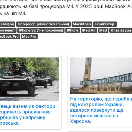
і працюють на базі процесора M4. У 2025 році MacBook Air
 на чіп M4.
Телефон
Процесор (обчислювальний)
Macintosh
Комп'ютер.
інтелект
IPhone SE (1-е покоління)
IPhone
IPad Air
IPad
Клавіатура
cBook Pro
Mac Pro
На територію, що перебу
під контролем України,
івець визначив фактори,
вдалося повернути ще
сприяють просуванню
чотирьох мешканців
арбників у напрямку
Херсона.
ровська.