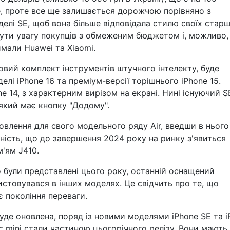
e, проте все ще залишається дорожчою порівняно з
елі SE, щоб вона більше відповідала стилю своїх стар
ернути увагу покупців з обмеженим бюджетом і, можливо,
ймали Huawei та Xiaomi.
новий комплект інструментів штучного інтелекту, буде
елі iPhone 16 та преміум-версії торішнього iPhone 15.
e 14, з характерним вирізом на екрані. Нині існуючий S
 який має кнопку "Додому".
влення для свого модельного ряду Air, введши в нього
ність, що до завершення 2024 року на ринку з'явиться
м'ям J410.
ro були представлені цього року, останній оснащений
стовувався в інших моделях. Це свідчить про те, що
є покоління переваги.
уде оновлена, поряд із новими моделями iPhone SE та i
ac mini стали частиною цьогорічного релізу. Вони мають