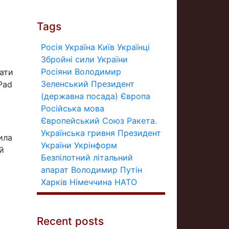
Tags
Росія
Україна
Київ
Українці
Збройні сили України
Росіяни
Володимир
тати
Зеленський
Президент
Pad
(державна посада)
Європа
Російська мова
Європейський Союз
Ракета.
Українська гривня
Президент
ила
України
Укрінформ
й
Безпілотний літальний
апарат
Володимир Путін
Харків
Німеччина
НАТО
Recent posts