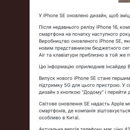
У iPhone SE оновлено дизайн, щоб зміц
Після недавнього релізу iPhone 16, ко
смартфона на початку наступного рок
Виробництво оновленого iPhone SE, яке
новим представником бюджетного сегме
Air та клавіатури приблизно в той же п
Цю інформацію оприлюднив інсайдер B
Випуск нового iPhone SE стане першим
підтримку 5G для цього пристрою. У св
дизайн з кнопкою "Додому" і перейти 
Світове оновлення SE надасть Apple м
смартфонів, де компанія зіштовхується
особливо в Китаї.
Актуальна версія телефону має ціну 429