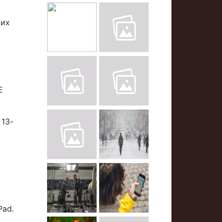
ших
E
 13-
Pad.