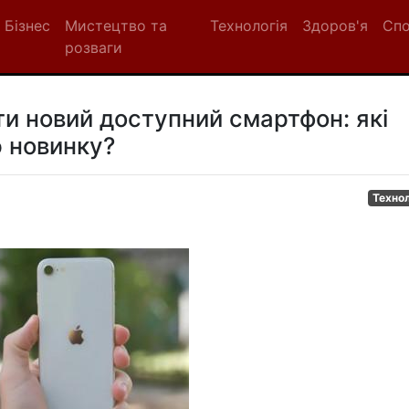
Бізнес
Мистецтво та
Технологія
Здоров'я
Сп
розваги
ти новий доступний смартфон: які
ю новинку?
Технол