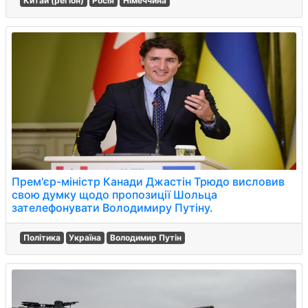
Китай (регіон)
Росія
Німеччина
Прем'єр-міністр Канади Джастін Трюдо висловив
свою думку щодо пропозиції Шольца
зателефонувати Володимиру Путіну.
Політика
Україна
Володимир Путін