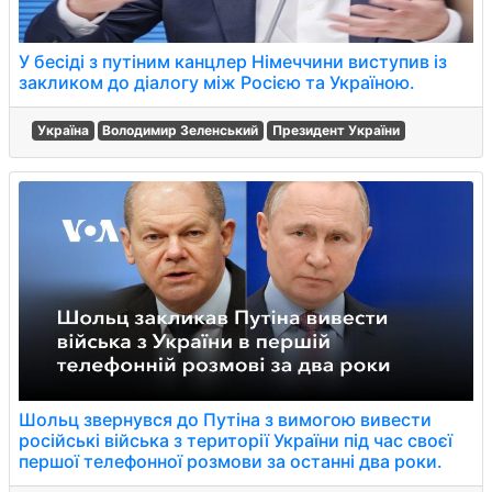
У бесіді з путіним канцлер Німеччини виступив із
закликом до діалогу між Росією та Україною.
Україна
Володимир Зеленський
Президент України
Шольц звернувся до Путіна з вимогою вивести
російські війська з території України під час своєї
першої телефонної розмови за останні два роки.