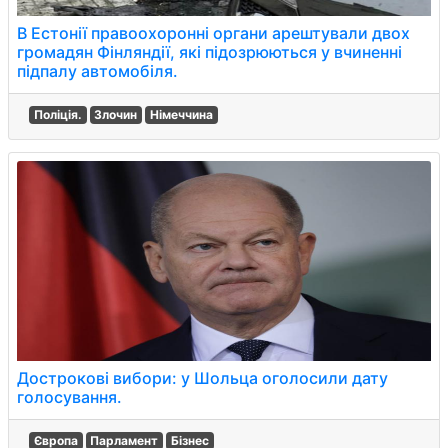
В Естонії правоохоронні органи арештували двох
громадян Фінляндії, які підозрюються у вчиненні
підпалу автомобіля.
Поліція.
Злочин
Німеччина
Дострокові вибори: у Шольца оголосили дату
голосування.
Європа
Парламент
Бізнес