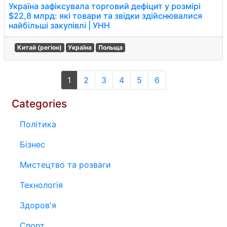
Україна зафіксувала торговий дефіцит у розмірі
$22,8 млрд: які товари та звідки здійснювалися
найбільші закупівлі | УНН
Китай (регіон)
Україна
Польща
1
2
3
4
5
6
Categories
Політика
Бізнес
Мистецтво та розваги
Технологія
Здоров'я
Спорт