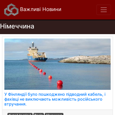
Важливі Новини
Німеччина
У Фінляндії було пошкоджено підводний кабель, і
фахівці не виключають можливість російського
втручання.