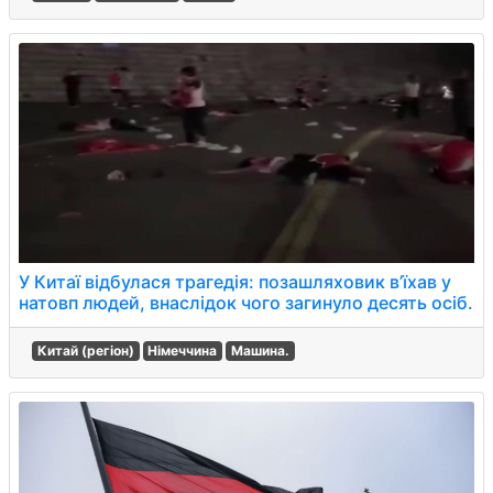
У Китаї відбулася трагедія: позашляховик в’їхав у
натовп людей, внаслідок чого загинуло десять осіб.
Китай (регіон)
Німеччина
Машина.