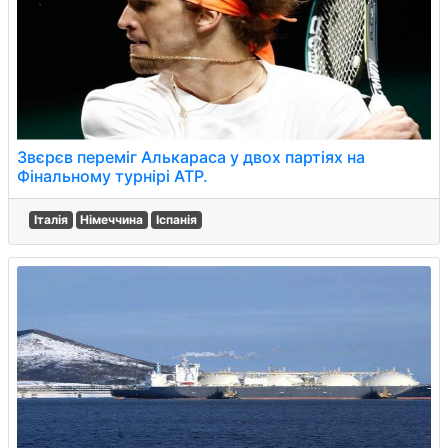
Звєрєв переміг Алькараса у двох партіях на
Фінальному турнірі ATP.
Італія
Німеччина
Іспанія