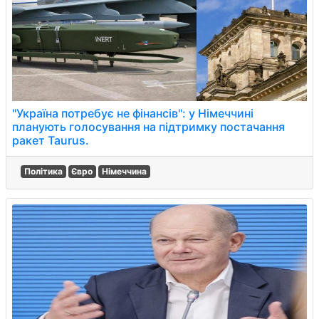
"Україна потребує не фінансів": у Німеччині
планують голосування на підтримку постачання
ракет Taurus.
Політика
Євро
Німеччина