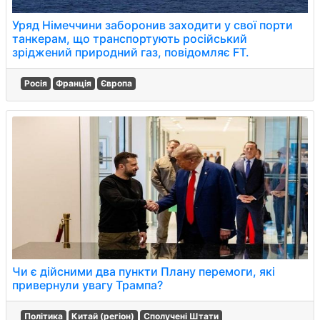
Уряд Німеччини заборонив заходити у свої порти
танкерам, що транспортують російський
зріджений природний газ, повідомляє FT.
Росія
Франція
Європа
Чи є дійсними два пункти Плану перемоги, які
привернули увагу Трампа?
Політика
Китай (регіон)
Сполучені Штати