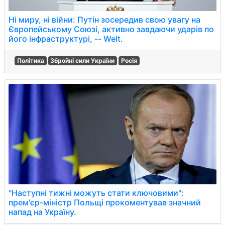
Ні миру, ні війни: Путін зосередив свою увагу на
Європейському Союзі, активно завдаючи ударів по
його інфраструктурі, -- Welt.
Політика
Збройні сили України
Росія
"Наступні тижні можуть стати ключовими":
прем'єр-міністр Польщі прокоментував значний
напад на Україну.