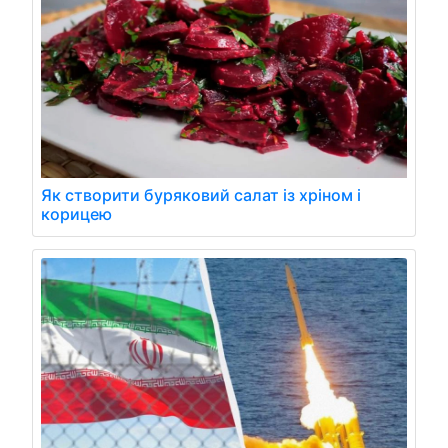
Як створити буряковий салат із хріном і
корицею