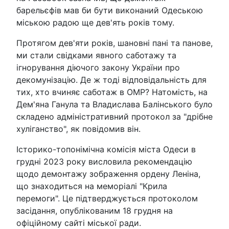
барельєфів мав би бути виконаний Одеською
міською радою ще дев'ять років тому.
Протягом дев'яти років, шановні пані та панове,
ми стали свідками явного саботажу та
ігнорування діючого закону України про
декомунізацію. Де ж тоді відповідальність для
тих, хто вчиняє саботаж в ОМР? Натомість, на
Дем'яна Ганула та Владислава Балінського було
складено адміністративний протокол за "дрібне
хуліганство", як повідомив він.
Історико-топонімічна комісія міста Одеси в
грудні 2023 року висловила рекомендацію
щодо демонтажу зображення ордену Леніна,
що знаходиться на меморіалі "Крила
перемоги". Це підтверджується протоколом
засідання, опублікованим 18 грудня на
офіційному сайті міської ради.