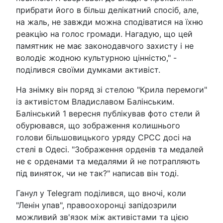
прибрати його в більш делікатний спосіб, але,
на жаль, не завжди можна сподіватися на їхню
реакцію на голос громади. Нагадую, що цей
памятник не має законодавчого захисту і не
володіє жодною культурною цінністю," -
поділився своїми думками активіст.
На знімку він поряд зі стелою "Крила перемоги"
із активістом Владиславом Балінським.
Балінський 1 вересня публікував фото стели й
обурювався, що зображення колишнього
голови більшовицького уряду СРСС досі на
стелі в Одесі. "Зображення орденів та медалей
не є орденами та медалями й не потрапляють
під виняток, чи не так?" написав він тоді.
Ганул у Telegram поділився, що вночі, коли
"Ленін упав", правоохоронці запідозрили
можливий зв'язок між активістами та цією