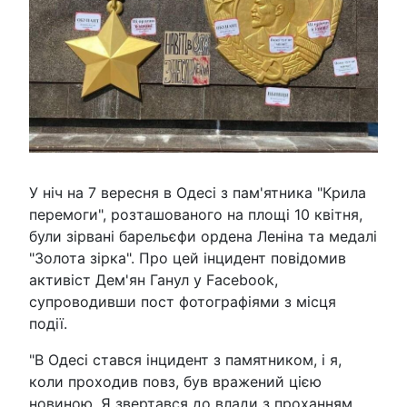
У ніч на 7 вересня в Одесі з пам'ятника "Крила
перемоги", розташованого на площі 10 квітня,
були зірвані барельєфи ордена Леніна та медалі
"Золота зірка". Про цей інцидент повідомив
активіст Дем'ян Ганул у Facebook,
супроводивши пост фотографіями з місця
події.
"В Одесі стався інцидент з памятником, і я,
коли проходив повз, був вражений цією
новиною. Я звертався до влади з проханням