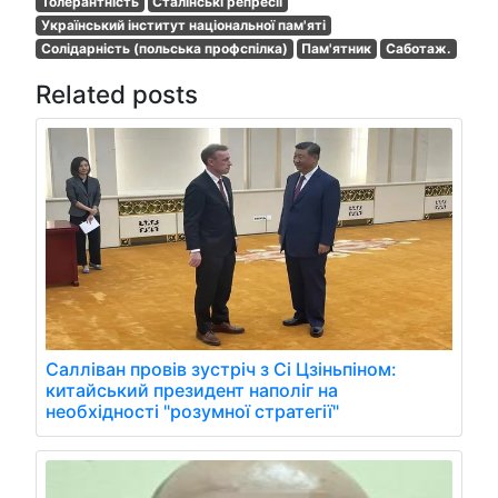
Толерантність
Сталінські репресії
Український інститут національної пам'яті
Солідарність (польська профспілка)
Пам'ятник
Саботаж.
Related posts
Салліван провів зустріч з Сі Цзіньпіном:
китайський президент наполіг на
необхідності "розумної стратегії"