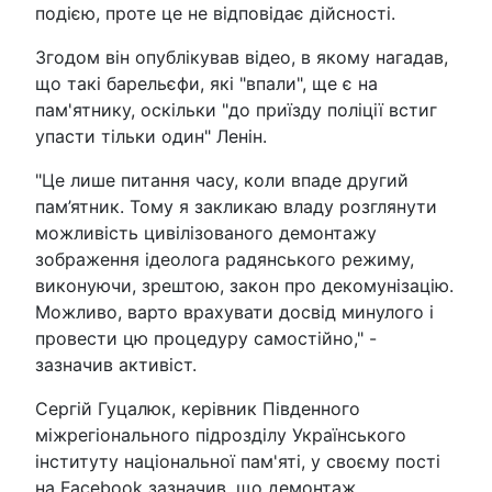
подією, проте це не відповідає дійсності.
Згодом він опублікував відео, в якому нагадав,
що такі барельєфи, які "впали", ще є на
пам'ятнику, оскільки "до приїзду поліції встиг
упасти тільки один" Ленін.
"Це лише питання часу, коли впаде другий
пам’ятник. Тому я закликаю владу розглянути
можливість цивілізованого демонтажу
зображення ідеолога радянського режиму,
виконуючи, зрештою, закон про декомунізацію.
Можливо, варто врахувати досвід минулого і
провести цю процедуру самостійно," -
зазначив активіст.
Сергій Гуцалюк, керівник Південного
міжрегіонального підрозділу Українського
інституту національної пам'яті, у своєму пості
на Facebook зазначив, що демонтаж