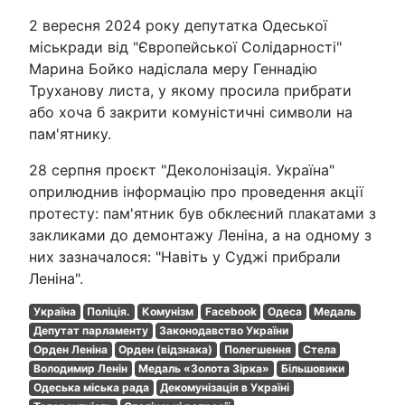
2 вересня 2024 року депутатка Одеської
міськради від "Європейської Солідарності"
Марина Бойко надіслала меру Геннадію
Труханову листа, у якому просила прибрати
або хоча б закрити комуністичні символи на
пам'ятнику.
28 серпня проєкт "Деколонізація. Україна"
оприлюднив інформацію про проведення акції
протесту: пам'ятник був обклеєний плакатами з
закликами до демонтажу Леніна, а на одному з
них зазначалося: "Навіть у Суджі прибрали
Леніна".
Україна
Поліція.
Комунізм
Facebook
Одеса
Медаль
Депутат парламенту
Законодавство України
Орден Леніна
Орден (відзнака)
Полегшення
Стела
Володимир Ленін
Медаль «Золота Зірка»
Більшовики
Одеська міська рада
Декомунізація в Україні