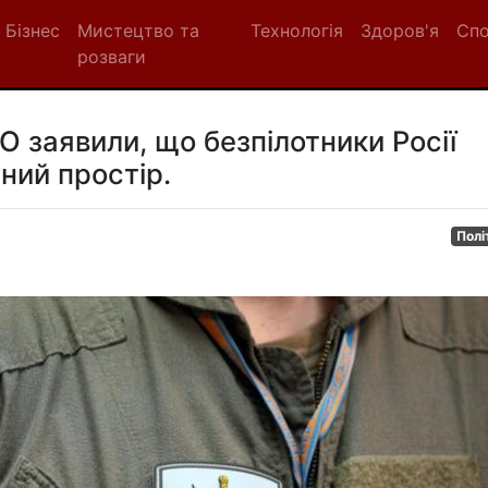
Бізнес
Мистецтво та
Технологія
Здоров'я
Сп
розваги
 заявили, що безпілотники Росії
яний простір.
Полі