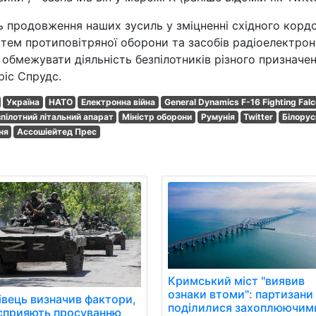
ь продовження наших зусиль у зміцненні східного корд
стем протиповітряної оборони та засобів радіоелектрон
обмежувати діяльність безпілотників різного призначен
ріс Спрудс.
Україна
НАТО
Електронна війна
General Dynamics F-16 Fighting Fal
пілотний літальний апарат
Міністр оборони
Румунія
Twitter
Білорус
ня
Ассошіейтед Прес
Кримський міст "виявив
ознаки втоми": партизани
івець визначив фактори,
поділилися захоплюючим
сприяють просуванню