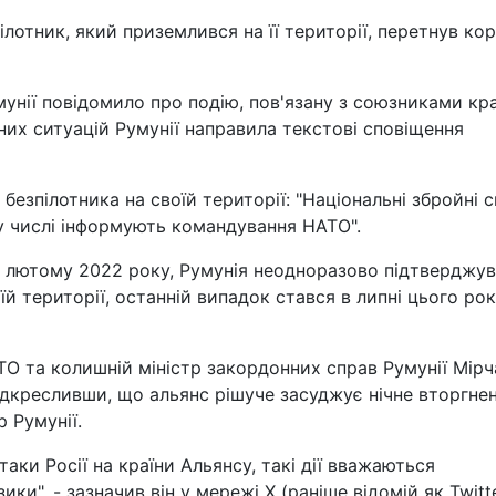
ілотник, який приземлився на її території, перетнув ко
унії повідомило про подію, пов'язану з союзниками кр
них ситуацій Румунії направила текстові сповіщення
 безпілотника на своїй території: "Національні збройні 
у числі інформують командування НАТО".
 в лютому 2022 року, Румунія неодноразово підтверджу
їй території, останній випадок стався в липні цього рок
О та колишній міністр закордонних справ Румунії Мірч
дкресливши, що альянс рішуче засуджує нічне вторгне
р Румунії.
аки Росії на країни Альянсу, такі дії вважаються
ки", - зазначив він у мережі Х (раніше відомій як Twitte