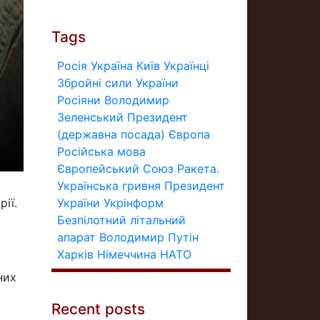
Tags
Росія
Україна
Київ
Українці
Збройні сили України
Росіяни
Володимир
Зеленський
Президент
(державна посада)
Європа
Російська мова
Європейський Союз
Ракета.
Українська гривня
Президент
України
Укрінформ
ії.
Безпілотний літальний
апарат
Володимир Путін
Харків
Німеччина
НАТО
них
Recent posts