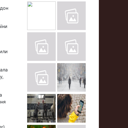
рдон
аїни
сили
вала
у,
а
ння
r).