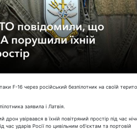
ітаки F-16 через російський безпілотник на своїй територ
ілотника заявила і Латвія.
 дрон увірвався в їхній повітряний простір під час ніч
під час ударів Росії по цивільним об'єктам та портовій