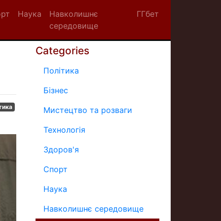
орт
Наука
Навколишнє
ГГбет
середовище
Categories
Політика
Бізнес
тика
Мистецтво та розваги
Технологія
Здоров'я
Спорт
Наука
Навколишнє середовище