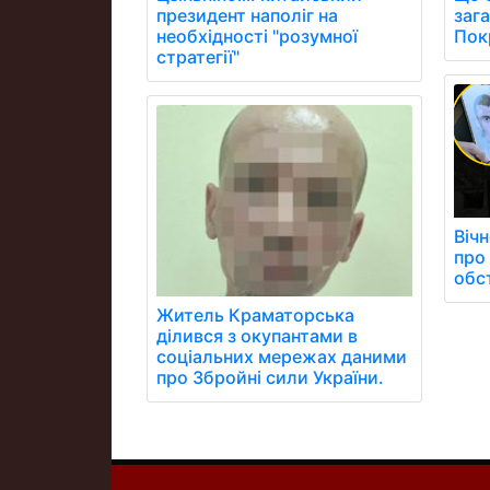
заг
президент наполіг на
Пок
необхідності "розумної
стратегії"
Вічн
про
обст
Житель Краматорська
ділився з окупантами в
соціальних мережах даними
про Збройні сили України.