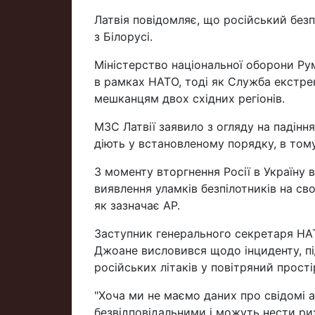
Латвія повідомляє, що російський безп
з Білорусі.
Міністерство національної оборони Рум
в рамках НАТО, тоді як Служба екстре
мешканцям двох східних регіонів.
МЗС Латвії заявило з огляду на падіння
діють у встановленому порядку, в том
З моменту вторгнення Росії в Україну
виявлення уламків безпілотників на сво
як зазначає AP.
Заступник генерального секретаря НАТ
Джоане висловився щодо інциденту, пі
російських літаків у повітряний прості
"Хоча ми не маємо даних про свідомі ат
безвідповідальними і можуть нести ризи