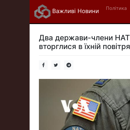
Політика
Важливі Новини
Два держави-члени НАТО
вторглися в їхній повітр