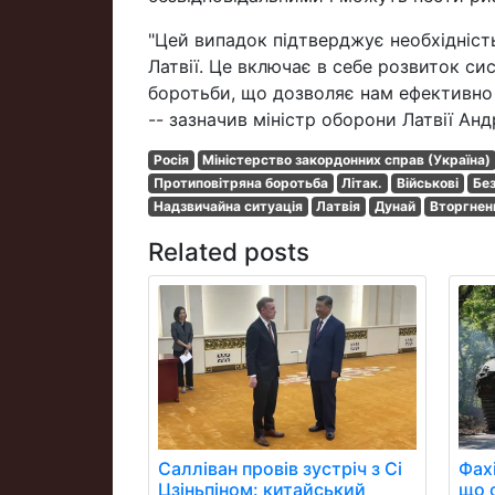
"Цей випадок підтверджує необхідніст
Латвії. Це включає в себе розвиток си
боротьби, що дозволяє нам ефективно 
-- зазначив міністр оборони Латвії Анд
Росія
Міністерство закордонних справ (Україна)
Протиповітряна боротьба
Літак.
Військові
Без
Надзвичайна ситуація
Латвія
Дунай
Вторгнен
Related posts
Фах
Салліван провів зустріч з Сі
що 
Цзіньпіном: китайський