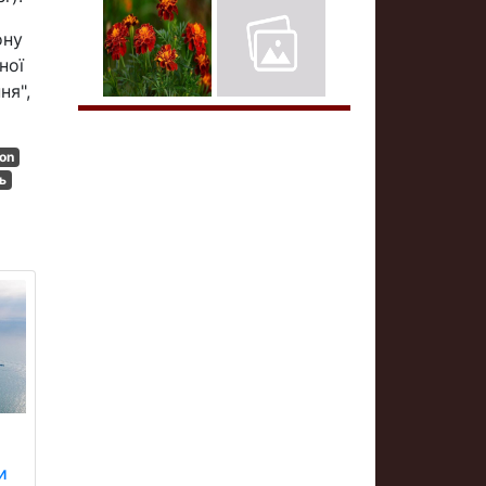
ону
ної
ня",
con
ь
и