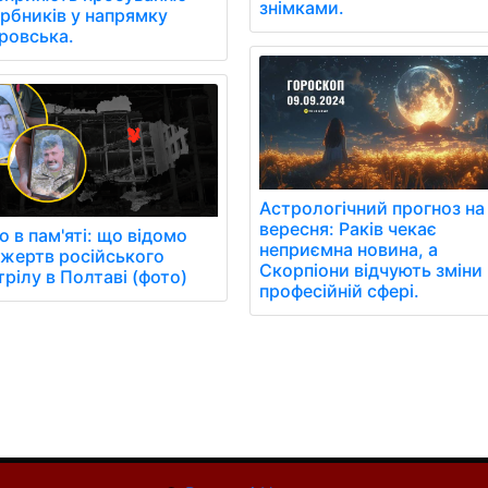
знімками.
арбників у напрямку
ровська.
Астрологічний прогноз на
вересня: Раків чекає
о в пам'яті: що відомо
неприємна новина, а
 жертв російського
Скорпіони відчують зміни 
рілу в Полтаві (фото)
професійній сфері.