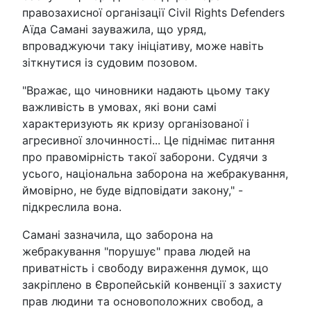
правозахисної організації Civil Rights Defenders
Аїда Самані зауважила, що уряд,
впроваджуючи таку ініціативу, може навіть
зіткнутися із судовим позовом.
"Вражає, що чиновники надають цьому таку
важливість в умовах, які вони самі
характеризують як кризу організованої і
агресивної злочинності... Це піднімає питання
про правомірність такої заборони. Судячи з
усього, національна заборона на жебракування,
ймовірно, не буде відповідати закону," -
підкреслила вона.
Самані зазначила, що заборона на
жебракування "порушує" права людей на
приватність і свободу вираження думок, що
закріплено в Європейській конвенції з захисту
прав людини та основоположних свобод, а