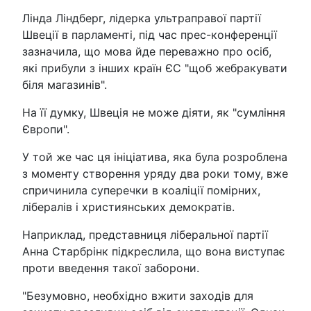
Лінда Ліндберг, лідерка ультраправої партії
Швеції в парламенті, під час прес-конференції
зазначила, що мова йде переважно про осіб,
які прибули з інших країн ЄС "щоб жебракувати
біля магазинів".
На її думку, Швеція не може діяти, як "сумління
Європи".
У той же час ця ініціатива, яка була розроблена
з моменту створення уряду два роки тому, вже
спричинила суперечки в коаліції помірних,
лібералів і християнських демократів.
Наприклад, представниця ліберальної партії
Анна Старбрінк підкреслила, що вона виступає
проти введення такої заборони.
"Безумовно, необхідно вжити заходів для