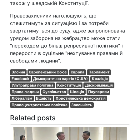
також у шведській Конституції.
Правозахисники наголошують, що
стежитимуть за ситуацією і за потреби
звертатимуться до суду, адже запропонована
урядом заборона на жебрацтво може стати
"переходом до більш репресивної політики" і
перерости в суцільне "нехтування правами й
свободами людини".
Злочин
Європейський Союз
Європа
Парламент
Facebook
Демократична партія (США)
Коаліція
Ультраправа політика
Конституція
Дискримінація
Права людини
Суспільство
Швеція
Пауперизм
Лібералізм
Бідність
Християнська демократія
Правоцентристська політика
Законність
Related posts