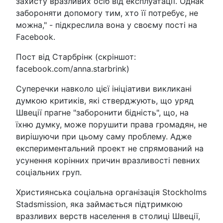
захисту вразливих осіб від експлуатації. Однак
забороняти допомогу тим, хто її потребує, не
можна," - підкреслила вона у своєму пості на
Facebook.
Пост від Старбрінк (скріншот:
facebook.com/anna.starbrink)
Суперечки навколо цієї ініціативи викликані
думкою критиків, які стверджують, що уряд
Швеції прагне "заборонити бідність", що, на
їхню думку, може порушити права громадян, не
вирішуючи при цьому саму проблему. Адже
експериментальний проект не спрямований на
усунення корінних причин вразливості певних
соціальних груп.
Християнська соціальна організація Stockholms
Stadsmission, яка займається підтримкою
вразливих верств населення в столиці Швеції,