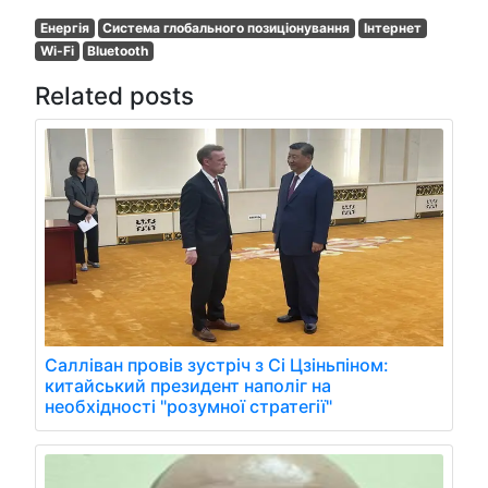
Енергія
Система глобального позиціонування
Інтернет
Wi-Fi
Bluetooth
Related posts
Салліван провів зустріч з Сі Цзіньпіном:
китайський президент наполіг на
необхідності "розумної стратегії"