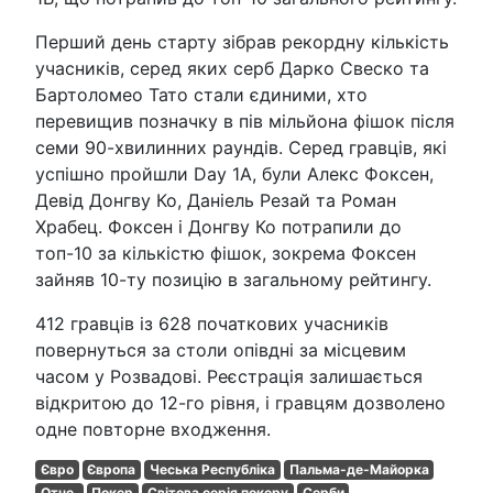
Перший день старту зібрав рекордну кількість
учасників, серед яких серб Дарко Свеско та
Бартоломео Тато стали єдиними, хто
перевищив позначку в пів мільйона фішок після
семи 90-хвилинних раундів. Серед гравців, які
успішно пройшли Day 1A, були Алекс Фоксен,
Девід Донгву Ко, Даніель Резай та Роман
Храбец. Фоксен і Донгву Ко потрапили до
топ-10 за кількістю фішок, зокрема Фоксен
зайняв 10-ту позицію в загальному рейтингу.
412 гравців із 628 початкових учасників
повернуться за столи опівдні за місцевим
часом у Розвадові. Реєстрація залишається
відкритою до 12-го рівня, і гравцям дозволено
одне повторне входження.
Євро
Європа
Чеська Республіка
Пальма-де-Майорка
Отче.
Покер
Світова серія покеру
Серби