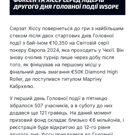
Сирзат Хіссу повернеться до гри з найбільшим
стеком після двох стартових днів Головної
події з бай-іном €10,350 на Світовій серії
покеру Європа 2024, яка проходить у Чехії. Він
знову очолив турнір лише через добу після
того, як фінішував на першому місці у
фінальний день змагання €50K Diamond High
Roller, де поступився титулом Мартіну
Кабрхелю.
У перший день Головної події в п’ятницю
зібралося 507 учасників, а в суботу до них
додався ще 121 гравець. На даний момент
призовий фонд складає близько €6 мільйонів, і
реєстрація буде відкритою до 12-го рівня
другого дня. Хіссу приєднався до Головної