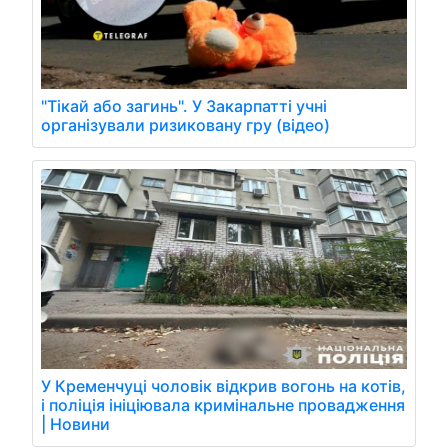
"Тікай або загинь". У Закарпатті учні
організували ризиковану гру (відео)
У Кременчуці чоловік відкрив вогонь на котів,
і поліція ініціювала кримінальне провадження
| Новини