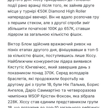
події рано вранці після того, як зайняв друге
місце у турнірі €50K Diamond High Roller
напередодні ввечері. Він не вдало розпочав гру
з першим стеком, але з другої спроби зміг
збільшити початкові 100K до 657K, ставши
лідером за загальною кількістю фішок.
Віктор Блом здійснив вражаючий ривок на
пізніх етапах другого дня, фінішувавши в топ-5
за кількістю фішок, поступившись лише Хіссу.
Найближчим конкурентом лідера виявився
Кястутіс Юнгевічюс, який завершив день з
показником понад 370K. Серед володарів
браслетів, які продовжили боротьбу на
другому дні з групи 1B, були Нік Пальма, Борис
Ангелов, Даріо Саммартіно та четвероразова
чемпіонка WSOP Крістен Фоксен, яка зібрала
228K. Хіссу став єдиним представником групи
1B, що потрапив до топ-10 загального рейтингу.