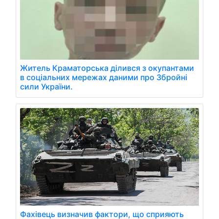
Житель Краматорська ділився з окупантами
в соціальних мережах даними про Збройні
сили України.
Фахівець визначив фактори, що сприяють