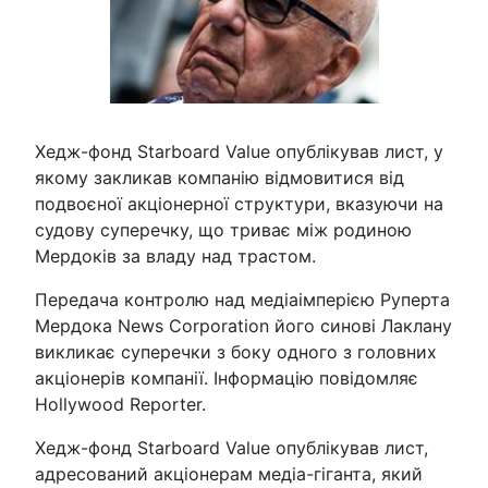
Хедж-фонд Starboard Value опублікував лист, у
якому закликав компанію відмовитися від
подвоєної акціонерної структури, вказуючи на
судову суперечку, що триває між родиною
Мердоків за владу над трастом.
Передача контролю над медіаімперією Руперта
Мердока News Corporation його синові Лаклану
викликає суперечки з боку одного з головних
акціонерів компанії. Інформацію повідомляє
Hollywood Reporter.
Хедж-фонд Starboard Value опублікував лист,
адресований акціонерам медіа-гіганта, який