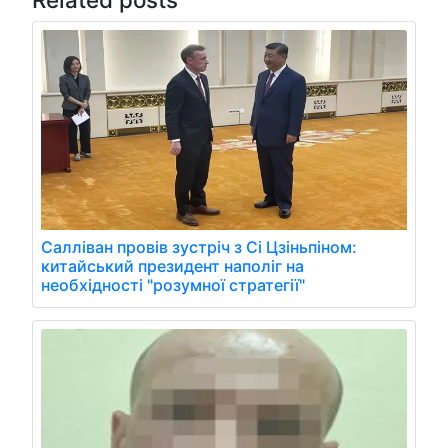
Салліван провів зустріч з Сі Цзіньпіном:
китайський президент наполіг на
необхідності "розумної стратегії"