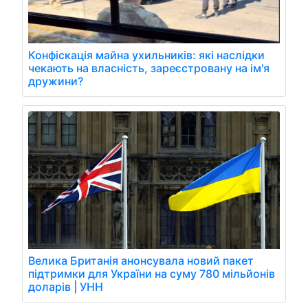
Конфіскація майна ухильників: які наслідки
чекають на власність, зареєстровану на ім'я
дружини?
Велика Британія анонсувала новий пакет
підтримки для України на суму 780 мільйонів
доларів | УНН