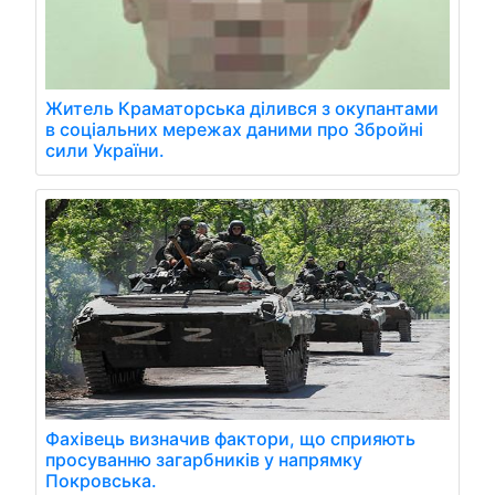
Житель Краматорська ділився з окупантами
в соціальних мережах даними про Збройні
сили України.
Фахівець визначив фактори, що сприяють
просуванню загарбників у напрямку
Покровська.