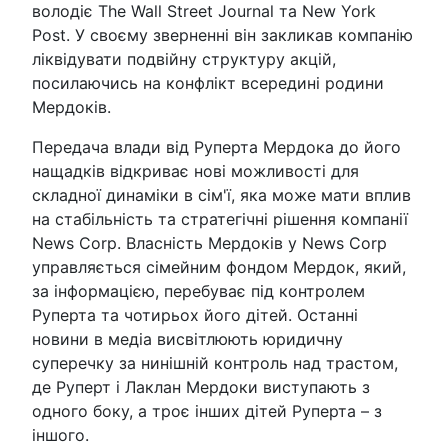
володіє The Wall Street Journal та New York
Post. У своєму зверненні він закликав компанію
ліквідувати подвійну структуру акцій,
посилаючись на конфлікт всередині родини
Мердоків.
Передача влади від Руперта Мердока до його
нащадків відкриває нові можливості для
складної динаміки в сім'ї, яка може мати вплив
на стабільність та стратегічні рішення компанії
News Corp. Власність Мердоків у News Corp
управляється сімейним фондом Мердок, який,
за інформацією, перебуває під контролем
Руперта та чотирьох його дітей. Останні
новини в медіа висвітлюють юридичну
суперечку за нинішній контроль над трастом,
де Руперт і Лаклан Мердоки виступають з
одного боку, а троє інших дітей Руперта – з
іншого.