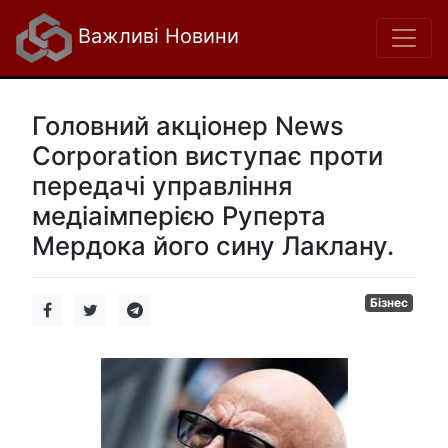
Важливі Новини
Головний акціонер News
Corporation виступає проти
передачі управління
медіаімперією Руперта
Мердока його сину Лаклану.
Бізнес