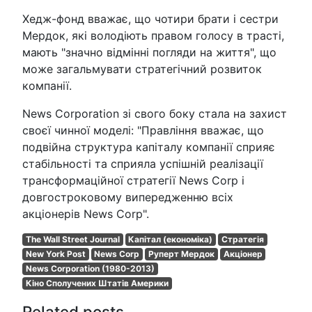
Хедж-фонд вважає, що чотири брати і сестри
Мердок, які володіють правом голосу в трасті,
мають "значно відмінні погляди на життя", що
може загальмувати стратегічний розвиток
компанії.
News Corporation зі свого боку стала на захист
своєї чинної моделі: "Правління вважає, що
подвійна структура капіталу компанії сприяє
стабільності та сприяла успішній реалізації
трансформаційної стратегії News Corp і
довгостроковому випередженню всіх
акціонерів News Corp".
The Wall Street Journal
Капітал (економіка)
Стратегія
New York Post
News Corp
Руперт Мердок
Акціонер
News Corporation (1980-2013)
Кіно Сполучених Штатів Америки
Related posts