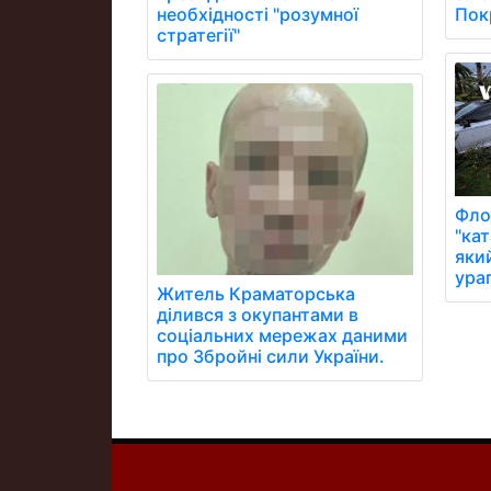
Пок
необхідності "розумної
стратегії"
Фло
"кат
яки
ураг
Житель Краматорська
ділився з окупантами в
соціальних мережах даними
про Збройні сили України.