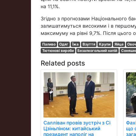
на 11,1%.
Згідно з прогнозами Національного ба
залишатимуться високими і в першому 
максимуму на рівні 9,7%. Після цього о
Паливо
Одяг
Їжа
Взуття
Крупи
Яйце
Ово
Тютюнові вироби
Безалкогольний напій
Соняшни
Related posts
Фах
Салліван провів зустріч з Сі
що 
Цзіньпіном: китайський
заг
президент наполіг на