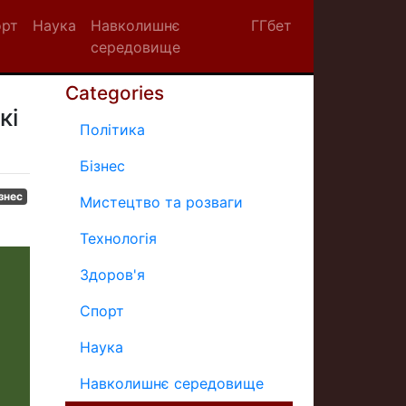
орт
Наука
Навколишнє
ГГбет
середовище
Categories
кі
Політика
Бізнес
знес
Мистецтво та розваги
Технологія
Здоров'я
Спорт
Наука
Навколишнє середовище