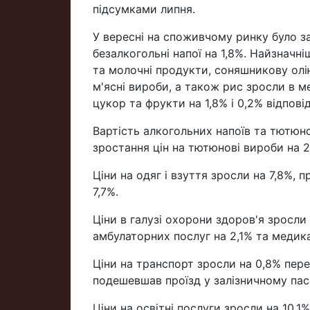
підсумками липня.
У вересні на споживчому ринку було за
безалкогольні напої на 1,8%. Найзначні
та молочні продукти, соняшникову олію,
м'ясні вироби, а також рис зросли в м
цукор та фрукти на 1,8% і 0,2% відпові
Вартість алкогольних напоїв та тютюн
зростання цін на тютюнові вироби на 2
Ціни на одяг і взуття зросли на 7,8%, п
7,7%.
Ціни в галузі охорони здоров'я зросли
амбулаторних послуг на 2,1% та медика
Ціни на транспорт зросли на 0,8% пер
подешевшав проїзд у залізничному па
Ціни на освітні послуги зросли на 10,1