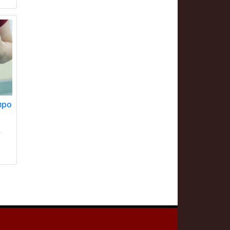
про
у