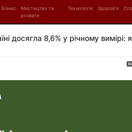
Бізнес
Мистецтво та
Технологія
Здоров'я
Сп
розваги
їні досягла 8,6% у річному вимірі: я
Бі