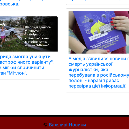
ровська.
рида змогла уникнути
У медіа з'явилися новини 
астрофічного варіанту",
смерть української
й міг би спричинити
журналістки, яка
ан "Мітлон".
перебувала в російськом
полоні - наразі триває
перевірка цієї інформації.
©
Важливі Новини