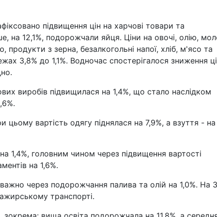
фіксовано підвищення цін на харчові товари та
ше, на 12,1%, подорожчали яйця. Ціни на овочі, олію, мо
 продукти з зерна, безалкогольні напої, хліб, м'ясо та
ежах 3,8% до 1,1%. Водночас спостерігалося зниження ці
дно.
ових виробів підвищилася на 1,4%, що стало наслідком
,6%.
ри цьому вартість одягу піднялася на 7,9%, а взуття - на
 на 1,4%, головним чином через підвищення вартості
ментів на 1,6%.
еважно через подорожчання палива та олій на 1,0%. На 
сажирському транспорті.
%, зокрема: вища освіта подорожчала на 11,8%, а середня