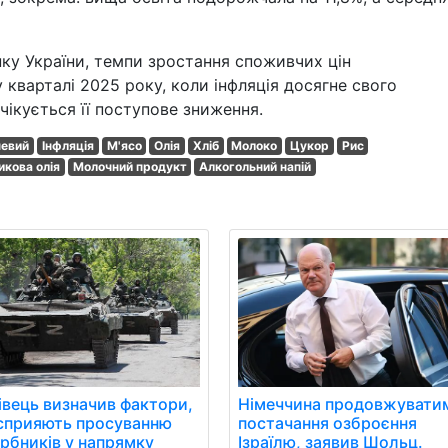
нку України, темпи зростання споживчих цін
кварталі 2025 року, коли інфляція досягне свого
чікується її поступове зниження.
чевий
Інфляція
М'ясо
Олія
Хліб
Молоко
Цукор
Рис
кова олія
Молочний продукт
Алкогольний напій
івець визначив фактори,
Німеччина продовжувати
сприяють просуванню
постачання озброєння
арбників у напрямку
Ізраїлю, заявив Шольц.