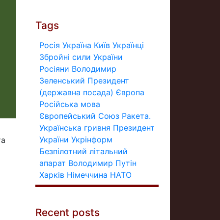
Tags
Росія
Україна
Київ
Українці
Збройні сили України
Росіяни
Володимир
Зеленський
Президент
(державна посада)
Європа
Російська мова
Європейський Союз
Ракета.
Українська гривня
Президент
України
Укрінформ
та
Безпілотний літальний
апарат
Володимир Путін
Харків
Німеччина
НАТО
Recent posts