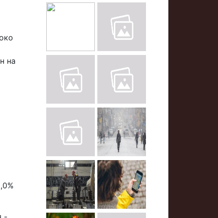
локо
н на
3,0%
 -