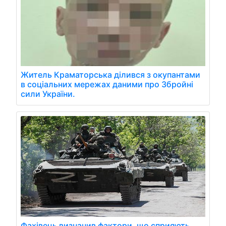
Житель Краматорська ділився з окупантами
в соціальних мережах даними про Збройні
сили України.
Фахівець визначив фактори, що сприяють