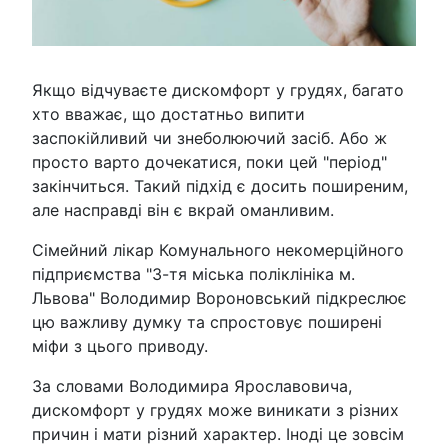
Якщо відчуваєте дискомфорт у грудях, багато
хто вважає, що достатньо випити
заспокійливий чи знеболюючий засіб. Або ж
просто варто дочекатися, поки цей "період"
закінчиться. Такий підхід є досить поширеним,
але насправді він є вкрай оманливим.
Сімейний лікар Комунального некомерційного
підприємства "3-тя міська поліклініка м.
Львова" Володимир Вороновський підкреслює
цю важливу думку та спростовує поширені
міфи з цього приводу.
За словами Володимира Ярославовича,
дискомфорт у грудях може виникати з різних
причин і мати різний характер. Іноді це зовсім