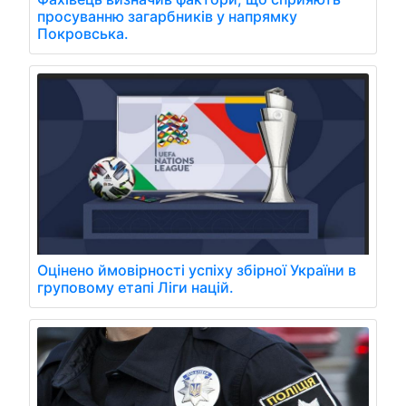
просуванню загарбників у напрямку
Покровська.
Оцінено ймовірності успіху збірної України в
груповому етапі Ліги націй.