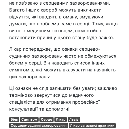
не пов'язано з серцевими захворюваннями.
Багато інших хвороб можуть викликати
відчуття, які вводять в оману, змушуючи
думати, що проблема саме в серці. Тому, якщо
ви не є медичним фахівцем, самостійно
встановити причину цього стану буде важко.
Лікар попереджає, що ознаки серцево-
судинних захворювань часто не обмежуються
болем у серці. Він наводить список інших
симптомів, які можуть вказувати на наявність
цих захворювань:
Ці ознаки не слід залишати без уваги; важливо
терміново звернутися до медичного
спеціаліста для отримання професійної
консультації та допомоги!
Біль
Симптом
Серце
Лікар
Львів
Серцево-судинні захворювання
Лікар загальної практики