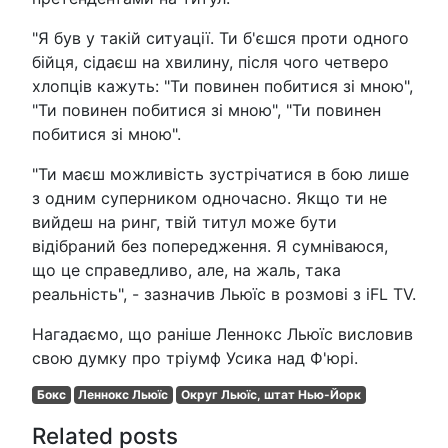
"Я був у такій ситуації. Ти б'єшся проти одного
бійця, сідаєш на хвилину, після чого четверо
хлопців кажуть: "Ти повинен побитися зі мною",
"Ти повинен побитися зі мною", "Ти повинен
побитися зі мною".
"Ти маєш можливість зустрічатися в бою лише
з одним суперником одночасно. Якщо ти не
вийдеш на ринг, твій титул може бути
відібраний без попередження. Я сумніваюся,
що це справедливо, але, на жаль, така
реальність", - зазначив Льюїс в розмові з iFL TV.
Нагадаємо, що раніше Леннокс Льюїс висловив
свою думку про тріумф Усика над Ф'юрі.
Бокс
Леннокс Льюїс
Округ Льюїс, штат Нью-Йорк
Related posts