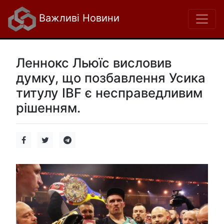
Важливі Новини
Леннокс Льюїс висловив
думку, що позбавлення Усика
титулу IBF є несправедливим
рішенням.