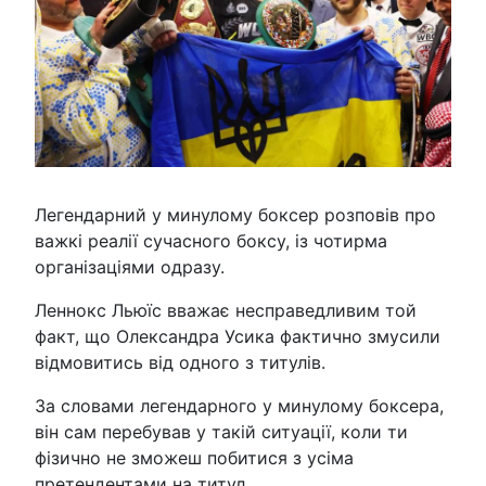
Легендарний у минулому боксер розповів про
важкі реалії сучасного боксу, із чотирма
організаціями одразу.
Леннокс Льюїс вважає несправедливим той
факт, що Олександра Усика фактично змусили
відмовитись від одного з титулів.
За словами легендарного у минулому боксера,
він сам перебував у такій ситуації, коли ти
фізично не зможеш побитися з усіма
претендентами на титул.