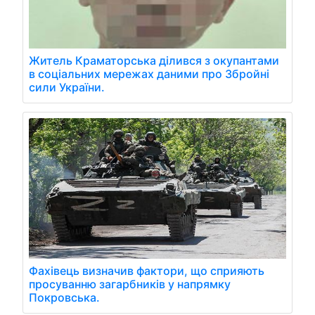
Житель Краматорська ділився з окупантами
в соціальних мережах даними про Збройні
сили України.
Фахівець визначив фактори, що сприяють
просуванню загарбників у напрямку
Покровська.