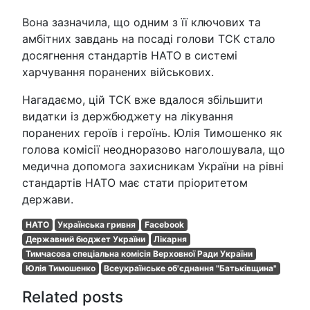
Вона зазначила, що одним з її ключових та
амбітних завдань на посаді голови ТСК стало
досягнення стандартів НАТО в системі
харчування поранених військових.
Нагадаємо, цій ТСК вже вдалося збільшити
видатки із держбюджету на лікування
поранених героїв і героїнь. Юлія Тимошенко як
голова комісії неодноразово наголошувала, що
медична допомога захисникам України на рівні
стандартів НАТО має стати пріоритетом
держави.
НАТО
Українська гривня
Facebook
Державний бюджет України
Лікарня
Тимчасова спеціальна комісія Верховної Ради України
Юлія Тимошенко
Всеукраїнське об'єднання "Батьківщина"
Related posts