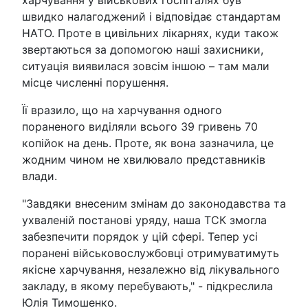
харчування у військових госпіталях був
швидко налагоджений і відповідає стандартам
НАТО. Проте в цивільних лікарнях, куди також
звертаються за допомогою наші захисники,
ситуація виявилася зовсім іншою – там мали
місце численні порушення.
Її вразило, що на харчування одного
пораненого виділяли всього 39 гривень 70
копійок на день. Проте, як вона зазначила, це
жодним чином не хвилювало представників
влади.
"Завдяки внесеним змінам до законодавства та
ухваленій постанові уряду, наша ТСК змогла
забезпечити порядок у цій сфері. Тепер усі
поранені військовослужбовці отримуватимуть
якісне харчування, незалежно від лікувального
закладу, в якому перебувають," - підкреслила
Юлія Тимошенко.