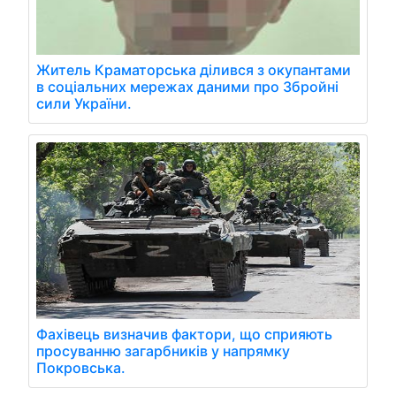
Житель Краматорська ділився з окупантами
в соціальних мережах даними про Збройні
сили України.
Фахівець визначив фактори, що сприяють
просуванню загарбників у напрямку
Покровська.