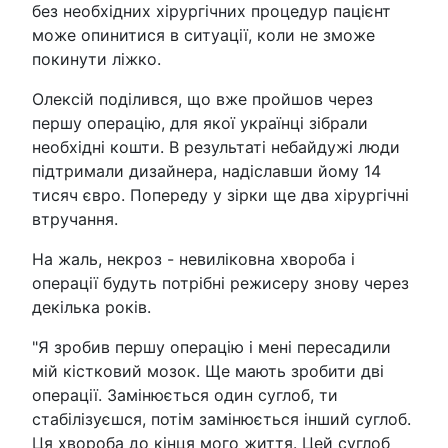
без необхідних хірургічних процедур пацієнт
може опинитися в ситуації, коли не зможе
покинути ліжко.
Олексій поділився, що вже пройшов через
першу операцію, для якої українці зібрали
необхідні кошти. В результаті небайдужі люди
підтримали дизайнера, надіславши йому 14
тисяч євро. Попереду у зірки ще два хірургічні
втручання.
На жаль, некроз - невиліковна хвороба і
операції будуть потрібні режисеру знову через
декілька років.
"Я зробив першу операцію і мені пересадили
мій кістковий мозок. Ще мають зробити дві
операції. Замінюється один суглоб, ти
стабілізуєшся, потім замінюється інший суглоб.
Ця хвороба до кінця мого життя. Цей суглоб