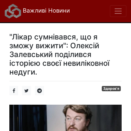
Важливі Новини
"Лікар сумнівався, що я
зможу вижити": Олексій
Залевський поділився
історією своєї невиліковної
недуги.
Здоров'я