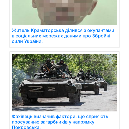
Житель Краматорська ділився з окупантами
в соціальних мережах даними про Збройні
сили України.
Фахівець визначив фактори, що сприяють
просуванню загарбників у напрямку
Покровська.