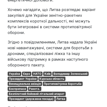
енергетичної допомоги.
Хочемо нагадати, що Литва розглядає варіант
закупівлі для України зенітно-ракетних
комплексів короткої дальності, які можуть
бути інтегровані в системи протиповітряної
оборони.
Згідно з повідомленнями, Литва надала Україні
нові навантажувачі, системи для боротьби з
дронами, спеціалізовані ліжка та іншу
військову підтримку в рамках наступного
оборонного пакету.
Україна
Євро
НАТО
Київ
Володимир Зеленський
Президент України
Курська область
Винищувальна авіація
Протиповітряна боротьба
Боєприпаси
Ракета.
Безпілотний бойовий літальний апарат
Президент (державна посада)
Литва