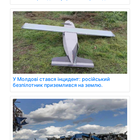
У Молдові стався інцидент: російський
безпілотник приземлився на землю.