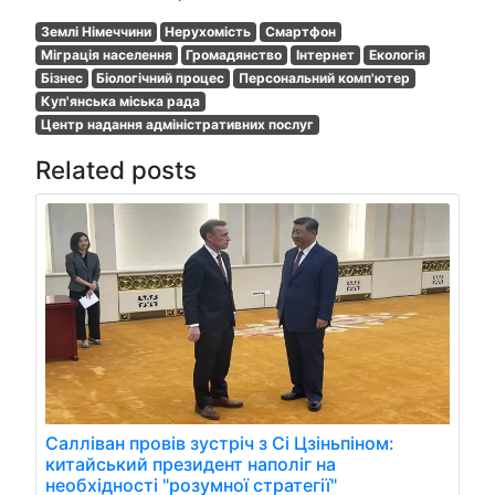
Землі Німеччини
Нерухомість
Смартфон
Міграція населення
Громадянство
Інтернет
Екологія
Бізнес
Біологічний процес
Персональний комп'ютер
Куп'янська міська рада
Центр надання адміністративних послуг
Related posts
Салліван провів зустріч з Сі Цзіньпіном:
китайський президент наполіг на
необхідності "розумної стратегії"