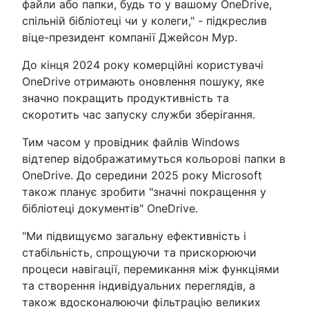
файли або папки, будь то у вашому OneDrive,
спільній бібліотеці чи у колеги," - підкреслив
віце-президент компанії Джейсон Мур.
До кінця 2024 року комерційні користувачі
OneDrive отримають оновлення пошуку, яке
значно покращить продуктивність та
скоротить час запуску служби зберігання.
Тим часом у провідник файлів Windows
відтепер відображатимуться кольорові папки в
OneDrive. До середини 2025 року Microsoft
також планує зробити "значні покращення у
бібліотеці документів" OneDrive.
"Ми підвищуємо загальну ефективність і
стабільність, спрощуючи та прискорюючи
процеси навігації, перемикання між функціями
та створення індивідуальних переглядів, а
також вдосконалюючи фільтрацію великих