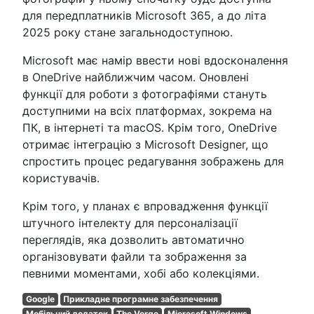
для передплатників Microsoft 365, а до літа
2025 року стане загальнодоступною.
Microsoft має намір ввести нові вдосконалення
в OneDrive найближчим часом. Оновлені
функції для роботи з фотографіями стануть
доступними на всіх платформах, зокрема на
ПК, в інтернеті та macOS. Крім того, OneDrive
отримає інтеграцію з Microsoft Designer, що
спростить процес редагування зображень для
користувачів.
Крім того, у планах є впровадження функції
штучного інтелекту для персоналізації
переглядів, яка дозволить автоматично
організовувати файли та зображення за
певними моментами, хобі або колекціями.
Google
Прикладне програмне забезпечення
Мобільний додаток
The Verge
Microsoft Windows