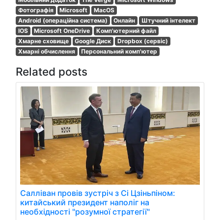
Фотографія
Microsoft
MacOS
Android (операційна система)
Онлайн
Штучний інтелект
IOS
Microsoft OneDrive
Комп'ютерний файл
Хмарне сховище
Google Диск
Dropbox (сервіс)
Хмарні обчислення
Персональний комп'ютер
Related posts
Салліван провів зустріч з Сі Цзіньпіном:
китайський президент наполіг на
необхідності "розумної стратегії"