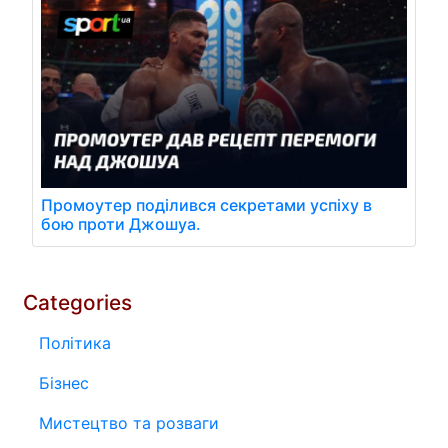
Промоутер поділився секретами успіху в
бою проти Джошуа.
Categories
Політика
Бізнес
Мистецтво та розваги