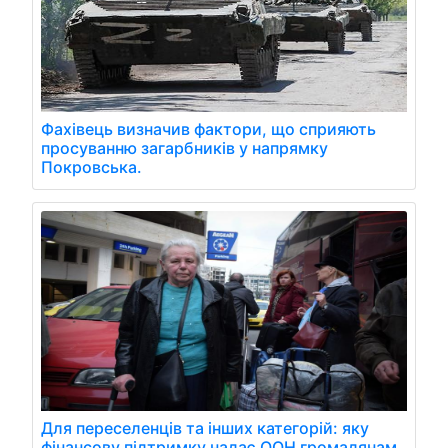
Фахівець визначив фактори, що сприяють
просуванню загарбників у напрямку
Покровська.
Для переселенців та інших категорій: яку
фінансову підтримку надає ООН громадянам