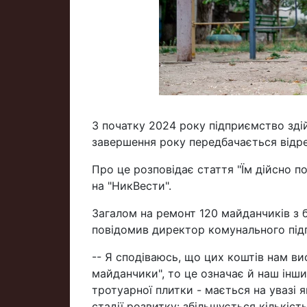
З початку 2024 року підприємство зді
завершення року передбачається відр
Про це розповідає стаття "Їм дійсно 
на "НикВести".
Загалом на ремонт 120 майданчиків з 
повідомив директор комунального підп
-- Я сподіваюсь, що цих коштів нам ви
майданчики", то це означає й наш інши
тротуарної плитки - мається на увазі 
стадії розвитку: збільшується кількіст