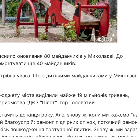
йснило оновлення 80 майданчиків у Миколаєві. До
емонтувати ще 40 майданчиків.
потрібна увага. Що з дитячими майданчиками у Миколаєв
бюджету міста виділили майже 19 мільйонів гривень,
риємства "ДЄЗ "Пілот" Ігор Головатий.
стачить до кінця року. Але, знову ж, коли ми кажемо "н
й благоустрій: ремонт підпірних стінок, поточний ремо
якісь пошкодження тротуарної плитки. Знову ж, ми зара
ь інструментів, обладнання. Не так, можливо, як мені, як