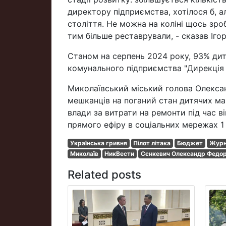
директору підприємства, хотілося б, 
століття. Не можна на коліні щось зро
тим більше реставрували, - сказав Іго
Станом на серпень 2024 року, 93% дит
комунального підприємства "Дирекція 
Миколаївський міський голова Олекса
мешканців на поганий стан дитячих ма
влади за витрати на ремонти під час в
прямого ефіру в соціальних мережах 1
Українська гривня
Пілот літака
Бюджет
Журн
Миколаїв
НикВести
Сєнкевич Олександр Федо
Related posts