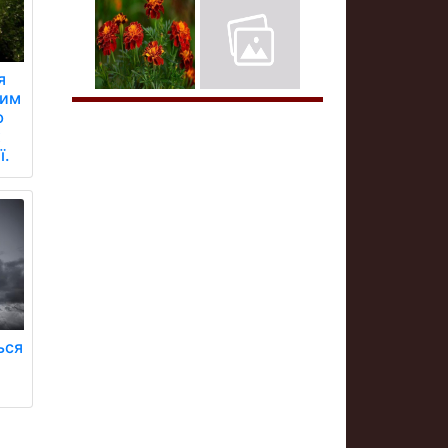
я
ним
ю
х
ї.
ься