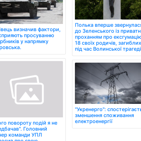
Полька вперше звернулас
івець визначив фактори,
до Зеленського із приват
сприяють просуванню
проханням про ексгумаці
арбників у напрямку
18 своїх родичів, загибли
ровська.
під час Волинської трагеді
"Укренерго": спостерігаєт
зменшення споживання
електроенергії
го повороту подій я не
едбачав". Головний
нер команди УПЛ
лосив про свою