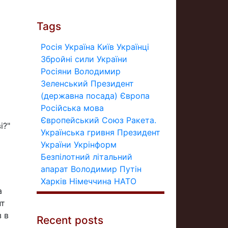
Tags
Росія
Україна
Київ
Українці
Збройні сили України
Росіяни
Володимир
Зеленський
Президент
(державна посада)
Європа
Російська мова
Європейський Союз
Ракета.
і?"
Українська гривня
Президент
України
Укрінформ
Безпілотний літальний
апарат
Володимир Путін
Харків
Німеччина
НАТО
а
нт
з в
Recent posts