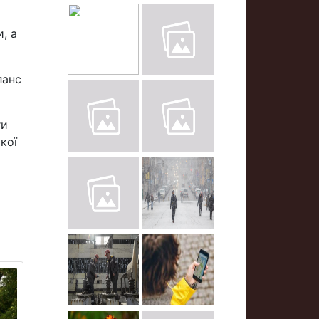
, а
ланс
ги
кої