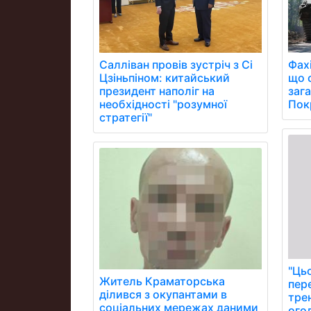
Фах
Салліван провів зустріч з Сі
що 
Цзіньпіном: китайський
заг
президент наполіг на
Пок
необхідності "розумної
стратегії"
"Цьо
Житель Краматорська
пер
ділився з окупантами в
тре
соціальних мережах даними
ого