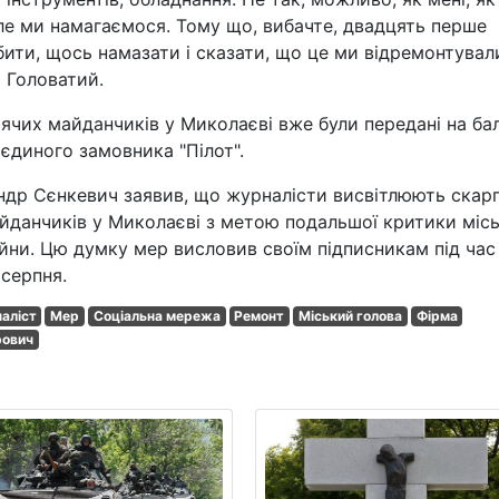
але ми намагаємося. Тому що, вибачте, двадцять перше
бити, щось намазати і сказати, що це ми відремонтували
р Головатий.
ячих майданчиків у Миколаєві вже були передані на ба
єдиного замовника "Пілот".
ндр Сєнкевич заявив, що журналісти висвітлюють скар
йданчиків у Миколаєві з метою подальшої критики місь
ійни. Цю думку мер висловив своїм підписникам під час
 серпня.
аліст
Мер
Соціальна мережа
Ремонт
Міський голова
Фірма
рович