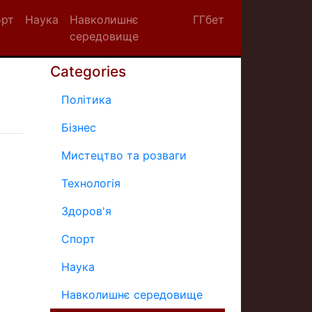
орт
Наука
Навколишнє
ГГбет
середовище
Categories
Політика
Бізнес
Мистецтво та розваги
Технологія
Здоров'я
Спорт
Наука
Навколишнє середовище