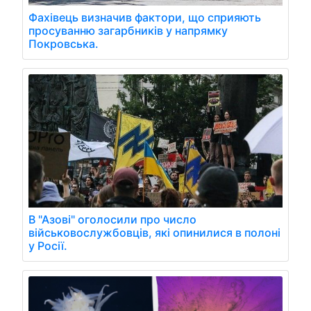
Фахівець визначив фактори, що сприяють
просуванню загарбників у напрямку
Покровська.
В "Азові" оголосили про число
військовослужбовців, які опинилися в полоні
у Росії.