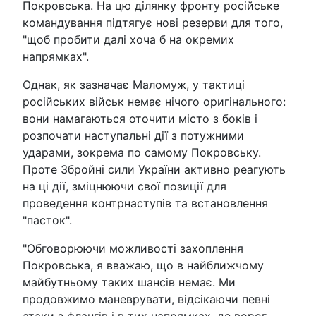
Покровська. На цю ділянку фронту російське
командування підтягує нові резерви для того,
"щоб пробити далі хоча б на окремих
напрямках".
Однак, як зазначає Маломуж, у тактиці
російських військ немає нічого оригінального:
вони намагаються оточити місто з боків і
розпочати наступальні дії з потужними
ударами, зокрема по самому Покровську.
Проте Збройні сили України активно реагують
на ці дії, зміцнюючи свої позиції для
проведення контрнаступів та встановлення
"пасток".
"Обговорюючи можливості захоплення
Покровська, я вважаю, що в найближчому
майбутньому таких шансів немає. Ми
продовжимо маневрувати, відсікаючи певні
атаки з флангів і в тих напрямках, де ворог