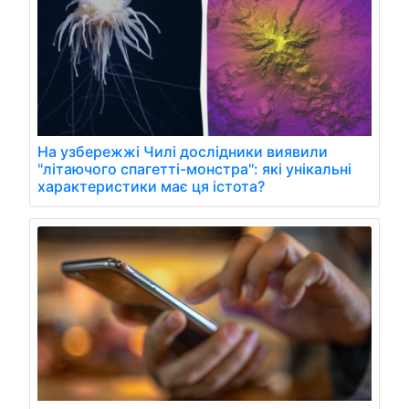
На узбережжі Чилі дослідники виявили
"літаючого спагетті-монстра": які унікальні
характеристики має ця істота?