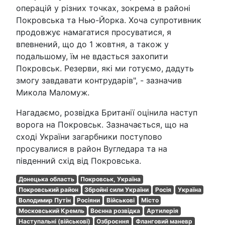
операцій у різних точках, зокрема в районі
Покровська та Нью-Йорка. Хоча супротивник
продовжує намагатися просуватися, я
впевнений, що до 1 жовтня, а також у
подальшому, їм не вдасться захопити
Покровськ. Резерви, які ми готуємо, дадуть
змогу завдавати контрударів", - зазначив
Микола Маломуж.
Нагадаємо, розвідка Британії оцінила наступ
ворога на Покровськ. Зазначається, що на
сході України загарбники поступово
просувалися в район Вугледара та на
південний схід від Покровська.
Донецька область
Покровськ, Україна
Покровський район
Збройні сили України
Росія
Україна
Володимир Путін
Росіяни
Військові
Місто
Московський Кремль
Воєнна розвідка
Артилерія
Наступальні (військові)
Озброєння
Фланговий маневр