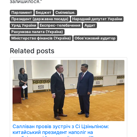
залишилося."
Парламент
Бюджет
Сміливіше.
Президент (державна посада)
Народний депутат України
Уряд України
Експрес-телебачення
Аудит
Рахункова палата (Україна)
Міністерство фінансів (Україна)
Обов'язковий аудитор
Related posts
Салліван провів зустріч з Сі Цзіньпіном:
китайський президент наполіг на