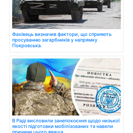
Фахівець визначив фактори, що сприяють
просуванню загарбників у напрямку
Покровська.
В Раді висловили занепокоєння щодо низької
якості підготовки мобілізованих та навели
причини цього явища.