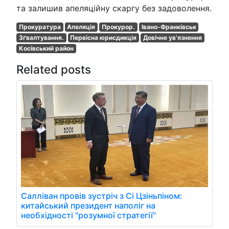
та залишив апеляційну скаргу без задоволення.
Прокуратура
Апеляція
Прокурор.
Івано-Франківськ
Зґвалтування.
Первісна юрисдикція
Довічне ув'язнення
Косівський район
Related posts
Салліван провів зустріч з Сі Цзіньпіном:
китайський президент наполіг на
необхідності "розумної стратегії"