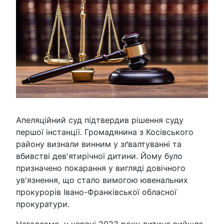
Апеляційний суд підтвердив рішення суду
першої інстанції. Громадянина з Косівського
району визнали винним у зґвалтуванні та
вбивстві дев'ятирічної дитини. Йому було
призначено покарання у вигляді довічного
ув'язнення, що стало вимогою ювенальних
прокурорів Івано-Франківської обласної
прокуратури.
Нагадаємо, у червні 2023 року дитина вийшла