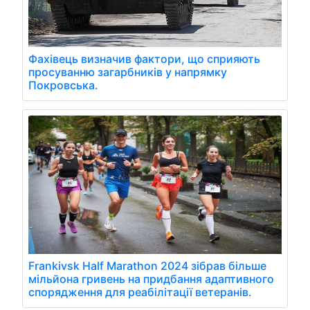
Фахівець визначив фактори, що сприяють
просуванню загарбників у напрямку
Покровська.
Frankivsk Half Marathon 2024 зібрав більше
мільйона гривень на придбання адаптивного
спорядження для реабілітації ветеранів.