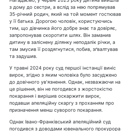
з дому до сестри, а вслід за нею попрямував
35-річний родич, який на той момент гостював
у її батька. Дорогою чоловік, користуючись
тим, що дівчинка його добре знає та довіряє,
запропонував скоротити шлях. Він заманив
дитину в заліснену ділянку неподалік річки, а
там змусив її роздягнутися, побив, зґвалтував
та задушив.
У травні 2024 року суд першої інстанції виніс
вирок, згідно з яким чоловіка було засуджено
до довічного ув'язнення. Однак, незважаючи на
це рішення, він не погодився з жорстокістю
покарання і вирішив оскаржити вирок,
подавши апеляційну скаргу з проханням про
призначення менш суворого покарання.
Однак Івано-Франківський апеляційний суд
погодився з доводами ювенального прокурора