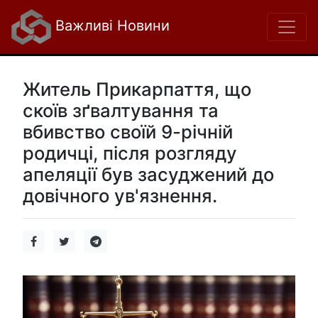
Важливі Новини
Житель Прикарпаття, що
скоїв зґвалтування та
вбивство своїй 9-річній
родичці, після розгляду
апеляції був засуджений до
довічного ув'язнення.