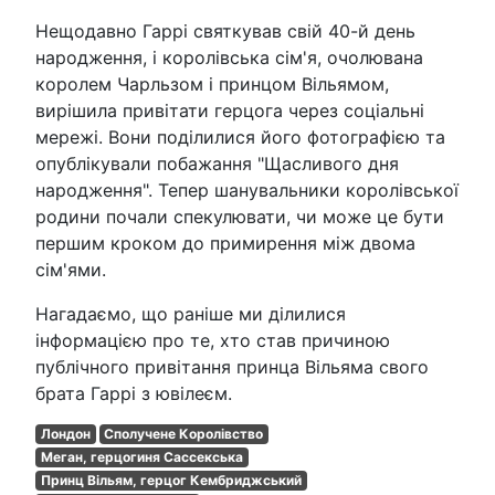
Нещодавно Гаррі святкував свій 40-й день
народження, і королівська сім'я, очолювана
королем Чарльзом і принцом Вільямом,
вирішила привітати герцога через соціальні
мережі. Вони поділилися його фотографією та
опублікували побажання "Щасливого дня
народження". Тепер шанувальники королівської
родини почали спекулювати, чи може це бути
першим кроком до примирення між двома
сім'ями.
Нагадаємо, що раніше ми ділилися
інформацією про те, хто став причиною
публічного привітання принца Вільяма свого
брата Гаррі з ювілеєм.
Лондон
Сполучене Королівство
Меган, герцогиня Сассекська
Принц Вільям, герцог Кембриджський