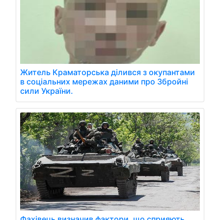
Житель Краматорська ділився з окупантами
в соціальних мережах даними про Збройні
сили України.
Фахівець визначив фактори, що сприяють