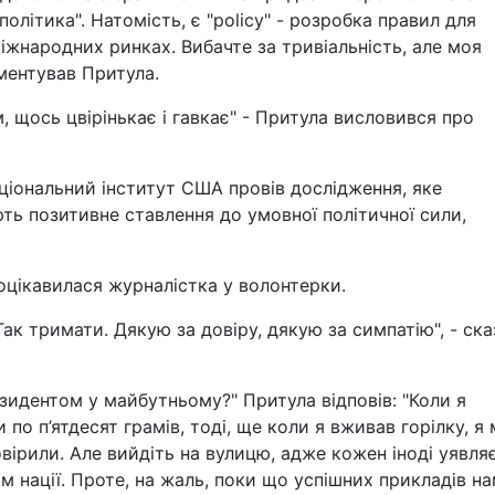
олітика". Натомість, є "policy" - розробка правил для
іжнародних ринках. Вибачте за тривіальність, але моя
ментував Притула.
щось цвірінькає і гавкає" - Притула висловився про
іональний інститут США провів дослідження, яке
ть позитивне ставлення до умовної політичної сили,
оцікавилася журналістка у волонтерки.
к тримати. Дякую за довіру, дякую за симпатію", - ска
зидентом у майбутньому?" Притула відповів: "Коли я
 по п’ятдесят грамів, тоді, ще коли я вживав горілку, я 
овірили. Але вийдіть на вулицю, адже кожен іноді уявля
ом нації. Проте, на жаль, поки що успішних прикладів на