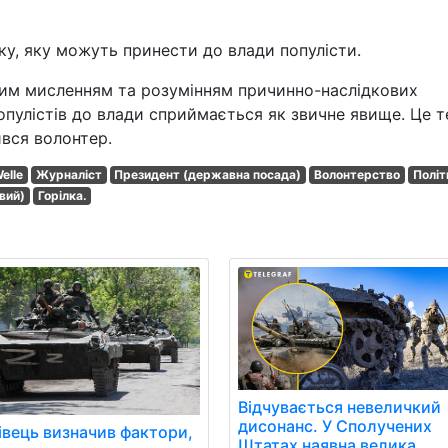
у, яку можуть принести до влади популісти.
чним мисленням та розумінням причинно-наслідкових
популістів до влади сприймається як звичне явище. Це т
ився волонтер.
elle
Журналіст
Президент (державна посада)
Волонтерство
Політ
вий)
Горілка.
Відчувається невеличкий
дисонанс. У Сполучених
івець визначив фактори,
Штатах наявна велика