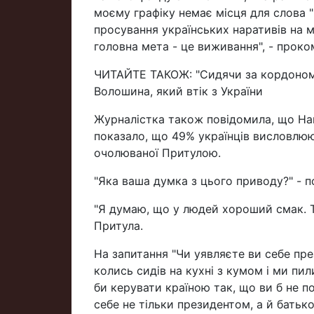
моєму графіку немає місця для слова "п
просування українських наративів на м
головна мета - це виживання", - проко
ЧИТАЙТЕ ТАКОЖ: "Сидячи за кордоном, 
Волошина, який втік з України
Журналістка також повідомила, що Нац
показало, що 49% українців висловлюю
очолюваної Притулою.
"Яка ваша думка з цього приводу?" - п
"Я думаю, що у людей хороший смак. Та
Притула.
На запитання "Чи уявляєте ви себе пре
колись сидів на кухні з кумом і ми пили
би керувати країною так, що ви б не п
себе не тільки президентом, а й батьк