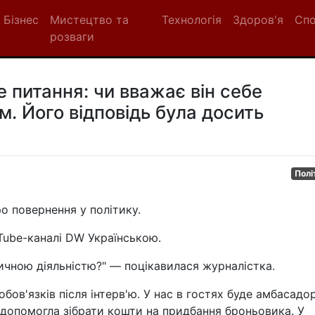
Бізнес
Мистецтво та
Технологія
Здоров'я
Сп
розваги
 питання: чи вважає він себе
. Його відповідь була досить
Полі
о повернення у політику.
Tube-каналі DW Українською.
тичною діяльністю?" — поцікавилася журналістка.
бов'язків після інтерв'ю. У нас в гостях буде амбасадо
 допомогла зібрати кошти на придбання броньовика. У