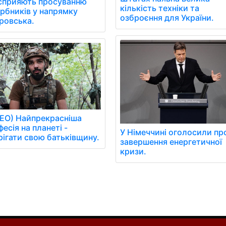
сприяють просуванню
кількість техніки та
арбників у напрямку
озброєння для України.
ровська.
ДЕО) Найпрекрасніша
есія на планеті -
У Німеччині оголосили пр
рігати свою батьківщину.
завершення енергетичної
кризи.