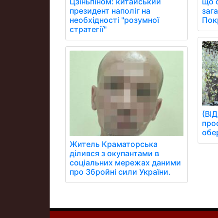
що 
Цзіньпіном: китайський
заг
президент наполіг на
Пок
необхідності "розумної
стратегії"
(ВІ
проф
обе
Житель Краматорська
ділився з окупантами в
соціальних мережах даними
про Збройні сили України.