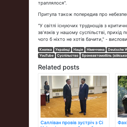
траплялося".
Притула також попередив про небезпек
"У світлі існуючих труднощів з крити
зв'язків у нашому суспільстві, прихід 
чого б ніхто не хотів бачити," - вислов
Кнопка
Українці
Нація
Німеччина
Deutsche W
YouTube
Суспільство
Бронеавтомобіль (військо
Related posts
Фах
Салліван провів зустріч з Сі