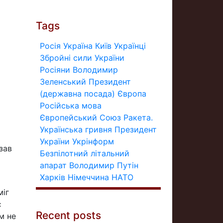
Tags
Росія
Україна
Київ
Українці
Збройні сили України
Росіяни
Володимир
Зеленський
Президент
(державна посада)
Європа
Російська мова
Європейський Союз
Ракета.
Українська гривня
Президент
України
Укрінформ
зав
Безпілотний літальний
апарат
Володимир Путін
Харків
Німеччина
НАТО
міг
є
Recent posts
м не