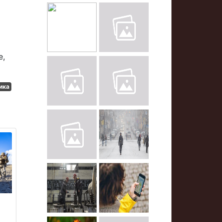
е,
ика