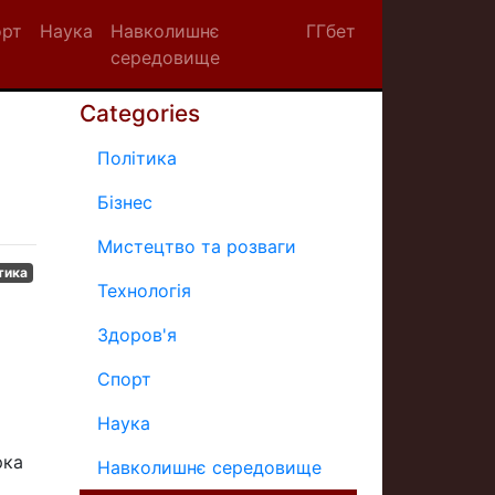
орт
Наука
Навколишнє
ГГбет
середовище
Categories
Політика
Бізнес
Мистецтво та розваги
тика
Технологія
Здоров'я
Спорт
Наука
рка
Навколишнє середовище