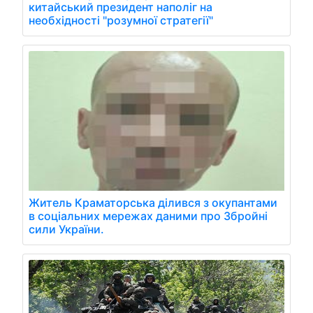
китайський президент наполіг на
необхідності "розумної стратегії"
Житель Краматорська ділився з окупантами
в соціальних мережах даними про Збройні
сили України.