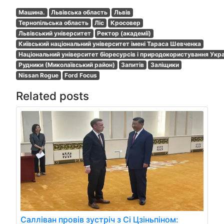
Машина.
Львівська область
Львів
Тернопільська область
Ліс
Кросовер
Львівський університет
Ректор (академії)
Київський національний університет імені Тараса Шевченка
Національний університет біоресурсів і природокористування Укра
Рудники (Миколаївський район)
Запитів
Заліщики
Nissan Rogue
Ford Focus
Related posts
Салліван провів зустріч з Сі Цзіньпіном: