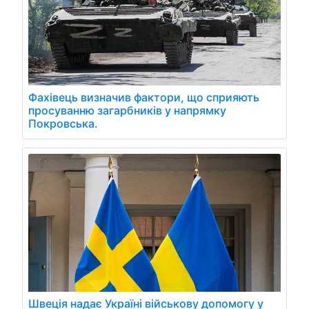
Фахівець визначив фактори, що сприяють
просуванню загарбників у напрямку
Покровська.
Швеція надає Україні військову допомогу у