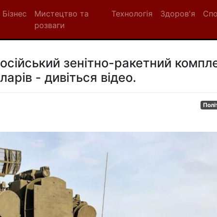
Бізнес
Мистецтво та
Технологія
Здоров'я
Сп
розваги
російський зенітно-ракетний компл
ларів - дивіться відео.
Полі