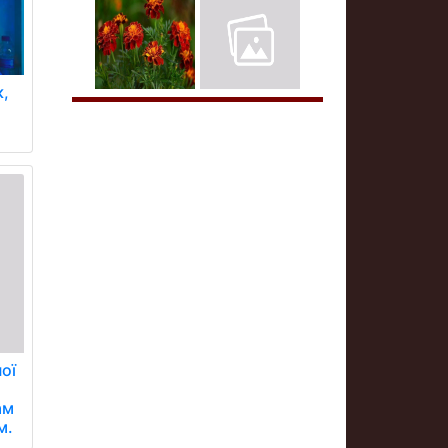
к,
ої
ам
м.