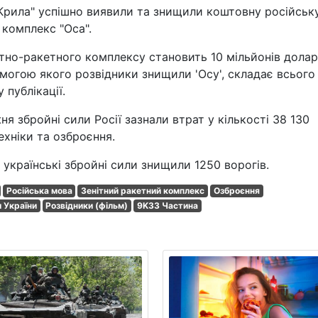
"Крила" успішно виявили та знищили коштовну російськ
 комплекс "Оса".
тно-ракетного комплексу становить 10 мільйонів доларі
омогою якого розвідники знищили 'Осу', складає всього
 публікації.
 збройні сили Росії зазнали втрат у кількості 38 130
ехніки та озброєння.
 українські збройні сили знищили 1250 ворогів.
Російська мова
Зенітний ракетний комплекс
Озброєння
и України
Розвідники (фільм)
9K33 Частина