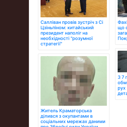
Фах
Салліван провів зустріч з Сі
що 
Цзіньпіном: китайський
заг
президент наполіг на
Пок
необхідності "розумної
стратегії"
З 7 
обм
рух
дета
Житель Краматорська
ділився з окупантами в
соціальних мережах даними
про Збройні сили України.