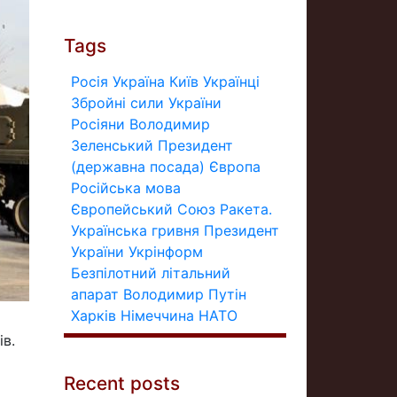
Tags
Росія
Україна
Київ
Українці
Збройні сили України
Росіяни
Володимир
Зеленський
Президент
(державна посада)
Європа
Російська мова
Європейський Союз
Ракета.
Українська гривня
Президент
України
Укрінформ
Безпілотний літальний
апарат
Володимир Путін
Харків
Німеччина
НАТО
ів.
Recent posts