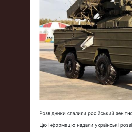
Розвідники спалили російський зенітно
Цю інформацію надали українські розв