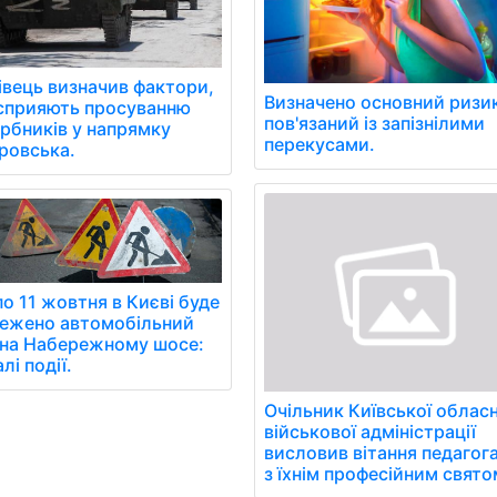
івець визначив фактори,
Визначено основний ризи
сприяють просуванню
пов'язаний із запізнілими
арбників у напрямку
перекусами.
ровська.
по 11 жовтня в Києві буде
ежено автомобільний
 на Набережному шосе:
лі події.
Очільник Київської обласн
військової адміністрації
висловив вітання педагог
з їхнім професійним свято