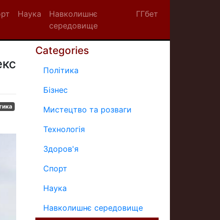
орт
Наука
Навколишнє
ГГбет
середовище
Categories
екс
Політика
Бізнес
тика
Мистецтво та розваги
Технологія
Здоров'я
Спорт
Наука
Навколишнє середовище