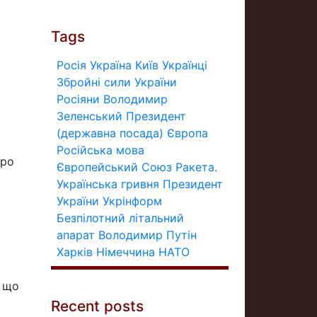
Tags
Росія
Україна
Київ
Українці
Збройні сили України
Росіяни
Володимир
Зеленський
Президент
(державна посада)
Європа
Російська мова
про
Європейський Союз
Ракета.
Українська гривня
Президент
України
Укрінформ
Безпілотний літальний
апарат
Володимир Путін
Харків
Німеччина
НАТО
, що
Recent posts