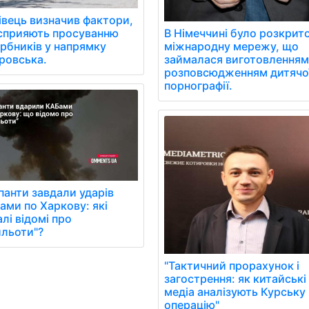
івець визначив фактори,
В Німеччині було розкрит
сприяють просуванню
міжнародну мережу, що
арбників у напрямку
займалася виготовленням 
ровська.
розповсюдженням дитячо
порнографії.
панти завдали ударів
ами по Харкову: які
лі відомі про
ильоти"?
"Тактичний прорахунок і
загострення: як китайські
медіа аналізують Курську
операцію"