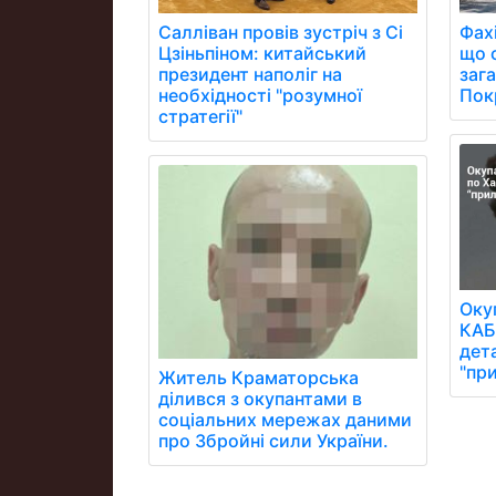
Фах
Салліван провів зустріч з Сі
що 
Цзіньпіном: китайський
заг
президент наполіг на
Пок
необхідності "розумної
стратегії"
Оку
КАБ
дета
"пр
Житель Краматорська
ділився з окупантами в
соціальних мережах даними
про Збройні сили України.