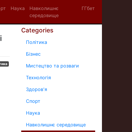
орт
Наука
Навколишнє
ГГбет
середовище
Categories
і
Політика
Бізнес
тика
Мистецтво та розваги
Технологія
Здоров'я
Спорт
Наука
Навколишнє середовище