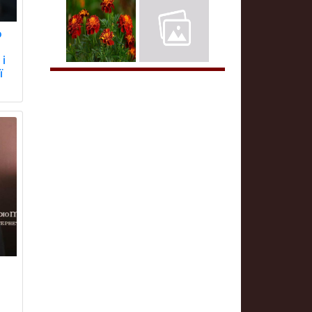
о
і
ї