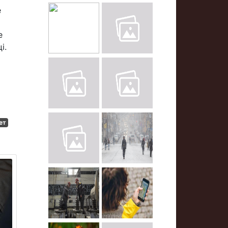
е
е
і.
ет