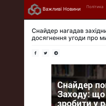
Політика
Важливі Новини
Снайдер нагадав західни
досягнення угоди про ми