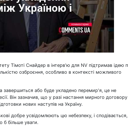
тету Тімоті Снайдер в інтерв'ю для NV підтримав ідею 
лькістю озброєння, особливо в контексті можливого
а завершиться або буде укладено перемир'я, це не
сії. Він зазначив, що у разі настання мирного договору
дготовки нових наступів на Україну.
ькові добре усвідомлюють цю небезпеку, і сподівається
о б більше уваги.