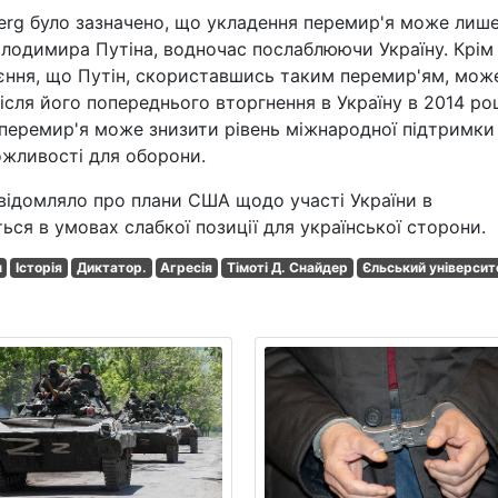
berg було зазначено, що укладення перемир'я може лиш
Володимира Путіна, водночас послаблюючи Україну. Крім
єння, що Путін, скориставшись таким перемир'ям, мож
після його попереднього вторгнення в Україну в 2014 роц
 перемир'я може знизити рівень міжнародної підтримки
ожливості для оборони.
відомляло про плани США щодо участі України в
ься в умовах слабкої позиції для української сторони.
н
Історія
Диктатор.
Агресія
Тімоті Д. Снайдер
Єльський університ