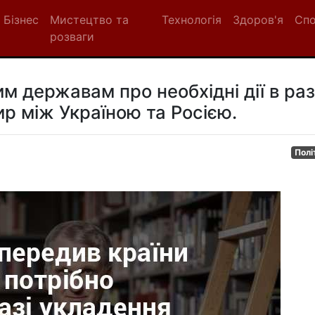
Бізнес
Мистецтво та
Технологія
Здоров'я
Сп
розваги
м державам про необхідні дії в раз
р між Україною та Росією.
Полі