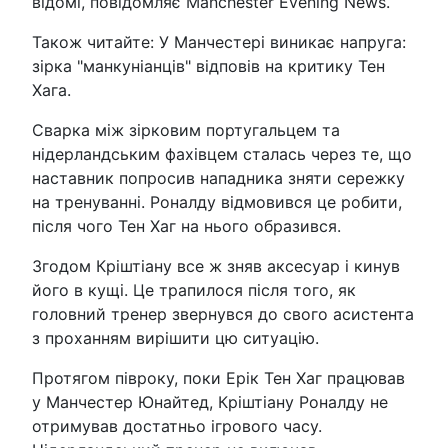
відомі, повідомляє Manchester Evening News.
Також читайте: У Манчестері виникає напруга:
зірка "манкуніанців" відповів на критику Тен
Хага.
Сварка між зірковим португальцем та
нідерландським фахівцем сталась через те, що
наставник попросив нападника зняти сережку
на тренуванні. Роналду відмовився це робити,
після чого Тен Хаг на нього образився.
Згодом Кріштіану все ж зняв аксесуар і кинув
його в кущі. Це трапилося після того, як
головний тренер звернувся до свого асистента
з проханням вирішити цю ситуацію.
Протягом півроку, поки Ерік Тен Хаг працював
у Манчестер Юнайтед, Кріштіану Роналду не
отримував достатньо ігрового часу.