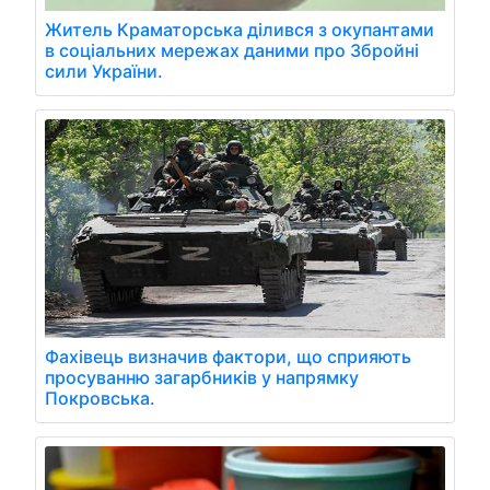
Житель Краматорська ділився з окупантами
в соціальних мережах даними про Збройні
сили України.
Фахівець визначив фактори, що сприяють
просуванню загарбників у напрямку
Покровська.