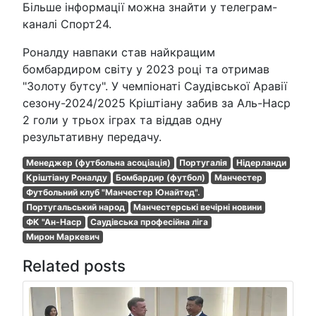
Більше інформації можна знайти у телеграм-
каналі Спорт24.
Роналду навпаки став найкращим
бомбардиром світу у 2023 році та отримав
"Золоту бутсу". У чемпіонаті Саудівської Аравії
сезону-2024/2025 Кріштіану забив за Аль-Наср
2 голи у трьох іграх та віддав одну
результативну передачу.
Менеджер (футбольна асоціація)
Португалія
Нідерланди
Кріштіану Роналду
Бомбардир (футбол)
Манчестер
Футбольний клуб "Манчестер Юнайтед".
Португальський народ
Манчестерські вечірні новини
ФК "Ан-Наср
Саудівська професійна ліга
Мирон Маркевич
Related posts