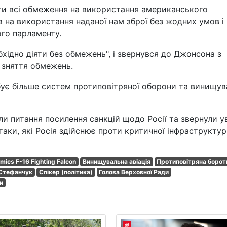
ти всі обмеження на використання американського
в на використання наданої нам зброї без жодних умов і
ого парламенту.
бхідно діяти без обмежень", і звернувся до Джонсона з
 зняття обмежень.
бує більше систем протиповітряної оборони та винищув
 питання посилення санкцій щодо Росії та звернули у
таки, які Росія здійснює проти критичної інфраструкту
mics F-16 Fighting Falcon
Винищувальна авіація
Протиповітряна борот
 Стефанчук
Спікер (політика)
Голова Верховної Ради
и