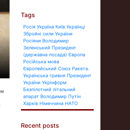
Tags
Росія
Україна
Київ
Українці
Збройні сили України
Росіяни
Володимир
Зеленський
Президент
(державна посада)
Європа
Російська мова
Європейський Союз
Ракета.
Українська гривня
Президент
України
Укрінформ
Безпілотний літальний
ом
апарат
Володимир Путін
Харків
Німеччина
НАТО
к
Recent posts