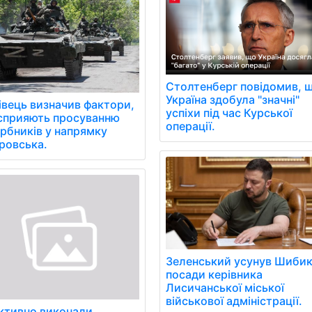
Столтенберг повідомив, 
Україна здобула "значні"
івець визначив фактори,
успіхи під час Курської
сприяють просуванню
операції.
арбників у напрямку
ровська.
Зеленський усунув Шибик
посади керівника
Лисичанської міської
військової адміністрації.
ктивно виконали