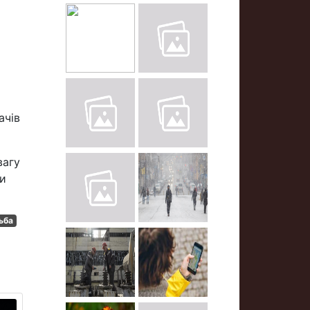
ачів
вагу
ри
ьба