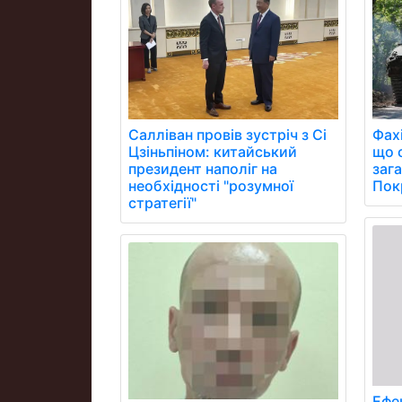
Фах
Салліван провів зустріч з Сі
що 
Цзіньпіном: китайський
заг
президент наполіг на
Пок
необхідності "розумної
стратегії"
Ефе