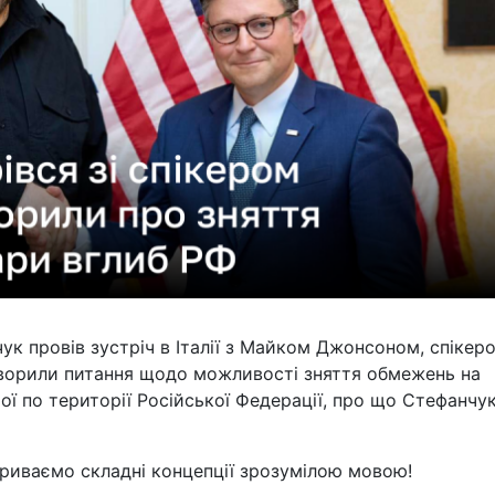
ук провів зустріч в Італії з Майком Джонсоном, спікер
ворили питання щодо можливості зняття обмежень на
рої по території Російської Федерації, про що Стефанчу
криваємо складні концепції зрозумілою мовою!