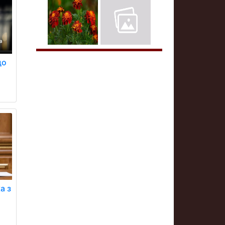
що
а з