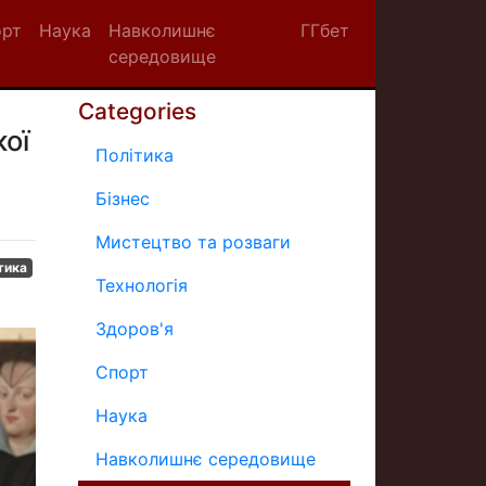
орт
Наука
Навколишнє
ГГбет
середовище
Categories
кої
Політика
Бізнес
Мистецтво та розваги
тика
Технологія
Здоров'я
Спорт
Наука
Навколишнє середовище