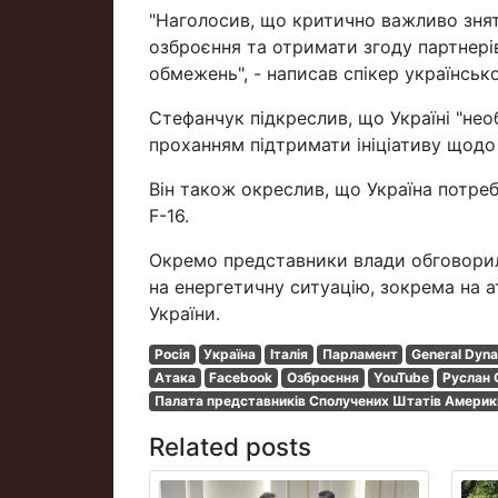
"Наголосив, що критично важливо зня
озброєння та отримати згоду партнері
обмежень", - написав спікер українськ
Стефанчук підкреслив, що Україні "нео
проханням підтримати ініціативу щодо
Він також окреслив, що Україна потре
F-16.
Окремо представники влади обговорили
на енергетичну ситуацію, зокрема на а
України.
Росія
Україна
Італія
Парламент
General Dyna
Атака
Facebook
Озброєння
YouTube
Руслан
Палата представників Сполучених Штатів Америк
Related posts