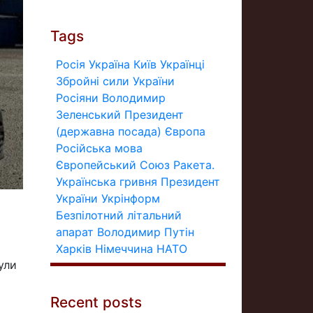
Tags
Росія
Україна
Київ
Українці
Збройні сили України
Росіяни
Володимир
Зеленський
Президент
(державна посада)
Європа
Російська мова
Європейський Союз
Ракета.
Українська гривня
Президент
України
Укрінформ
Безпілотний літальний
апарат
Володимир Путін
Харків
Німеччина
НАТО
ули
Recent posts