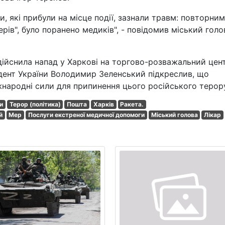
, які прибули на місце події, зазнали травм: повторним
ерів", було поранено медиків", - повідомив міський голо
здійснила напад у Харкові на торгово-розважальний цен
идент України Володимир Зеленський підкреслив, що
жнародні сили для припинення цього російського терор
и
Терор (політика)
Пошта
Харків
Ракета.
й
Мер
Послуги екстреної медичної допомоги
Міський голова
Лікар