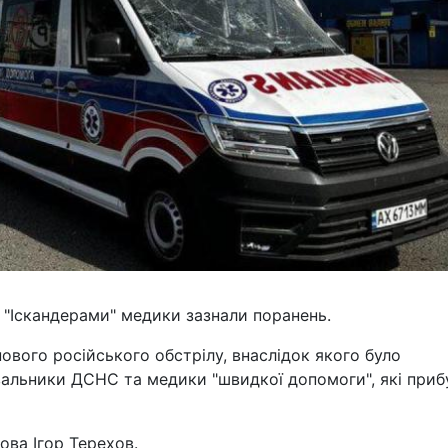
, "Іскандерами" медики зазнали поранень.
 нового російського обстрілу, внаслідок якого було
вальники ДСНС та медики "швидкої допомоги", які приб
ова Ігор Терехов.