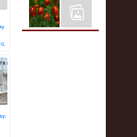
му
ії.
ву: