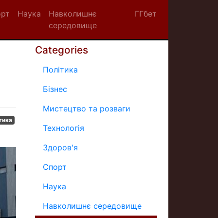
орт
Наука
Навколишнє
ГГбет
середовище
Categories
Політика
Бізнес
Мистецтво та розваги
тика
Технологія
Здоров'я
Спорт
Наука
Навколишнє середовище