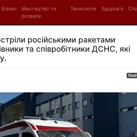
Бізнес
Мистецтво та
Технологія
Здоров'я
Сп
розваги
обстріли російськими ракетами
вники та співробітники ДСНС, які
у.
Полі