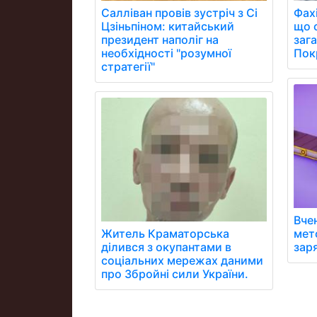
Фах
Салліван провів зустріч з Сі
що 
Цзіньпіном: китайський
заг
президент наполіг на
Пок
необхідності "розумної
стратегії"
Вче
мет
Житель Краматорська
зар
ділився з окупантами в
соціальних мережах даними
про Збройні сили України.