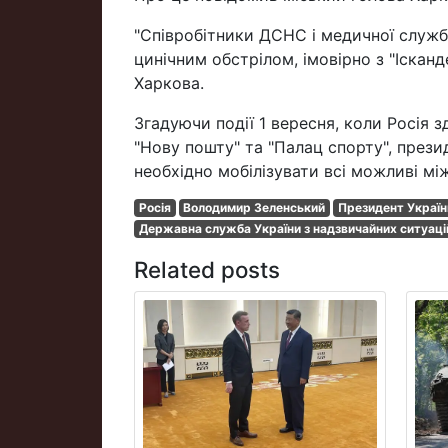
"Співробітники ДСНС і медичної служби
цинічним обстрілом, імовірно з "Ісканд
Харкова.
Згадуючи події 1 вересня, коли Росія 
"Нову пошту" та "Палац спорту", през
необхідно мобілізувати всі можливі мі
Росія
Володимир Зеленський
Президент Україн
Державна служба України з надзвичайних ситуаці
Related posts