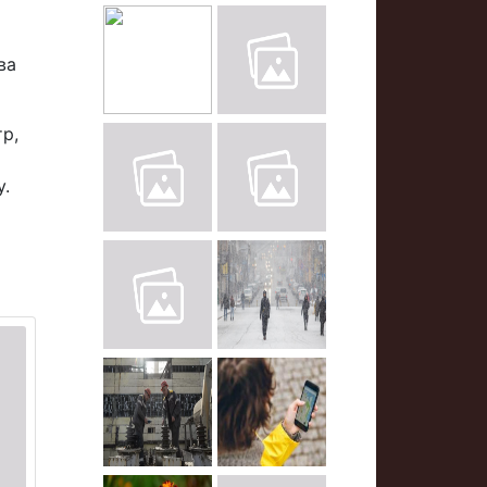
ва
тр,
у.