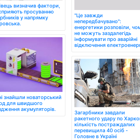
івець визначив фактори,
сприяють просуванню
"Це завжди
арбників у напрямку
непередбачувано":
ровська.
енергетики розповіли, чо
не можуть заздалегідь
інформувати про аварійні
відключення електроенерг
ні знайшли новаторський
од для швидшого
ядження акумуляторів.
Загарбники завдали
ракетного удару по Харко
кількість постраждалих
перевищила 40 осіб -
Головне в Україні