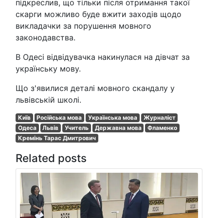
підкреслив, що тільки після отримання такої
скарги можливо буде вжити заходів щодо
викладачки за порушення мовного
законодавства.
В Одесі відвідувачка накинулася на дівчат за
українську мову.
Що з'явилися деталі мовного скандалу у
львівській школі.
Київ
Російська мова
Українська мова
Журналіст
Одеса
Львів
Учитель
Державна мова
Фламенко
Кремінь Тарас Дмитрович
Related posts