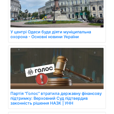
У центрі Одеси буде діяти муніципальна
охорона - Основні новини України
Партія "Голос" втратила державну фінансову
підтримку: Верховний Суд підтвердив
законність рішення НАЗК | УНН