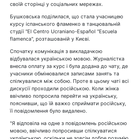
своїй сторінці у соціальних мережах.
Бушковська поділилася, що стала учасницею
курсу іспанського фламенко в танцювальній
студії "El Centro Ucraniano-Español "Escuela
flamenca", розташованій у Києві.
Спочатку комунікація з викладачкою
відбувалася українською мовою. Журналістка
внесла оплату за курс і була додана до чату, де
учасники обмінювалися записами занять та
спілкувалися між собою. Проте в цьому чаті всі
дискусії проходили російською. Коли жінка
ввічливо попросила перейти на українську,
пояснивши, що їй важко сприймати російську,
її повідомлення було видалено.
"Я відповіла на одне з повідомлень російською
мовою, ввічливо попросивши спілкуватися
українською, оскільки не зовсім добре розумію