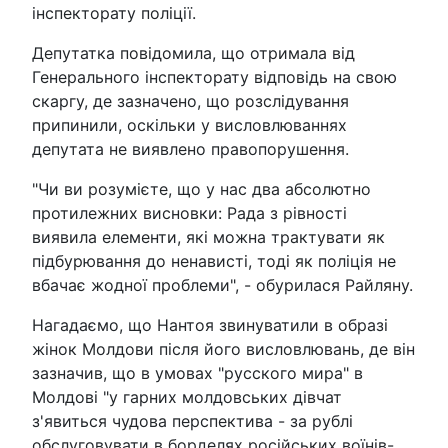
інспекторату поліції.
Депутатка повідомила, що отримала від
Генерального інспекторату відповідь на свою
скаргу, де зазначено, що розслідування
припинили, оскільки у висловлюваннях
депутата не виявлено правопорушення.
"Чи ви розумієте, що у нас два абсолютно
протилежних висновки: Рада з рівності
виявила елементи, які можна трактувати як
підбурювання до ненависті, тоді як поліція не
вбачає жодної проблеми", - обурилася Райляну.
Нагадаємо, що Нантоя звинуватили в образі
жінок Молдови після його висловлювань, де він
зазначив, що в умовах "русского мира" в
Молдові "у гарних молдовських дівчат
з'явиться чудова перспектива - за рублі
обслуговувати в борделях російських воїнів-