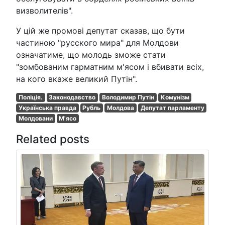
визволителів".
У цій же промові депутат сказав, що бути
частиною "русского мира" для Молдови
означатиме, що молодь зможе стати
"зомбованим гарматним м'ясом і вбивати всіх,
на кого вкаже великий Путін".
Поліція.
Законодавство
Володимир Путін
Комунізм
Українська правда
Рубль
Молдова
Депутат парламенту
Молдовани
М'ясо
Related posts