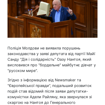
Поліція Молдови не виявила порушень
законодавства у заяві депутата від партії Майї
Санду "Дія і солідарність" Оазу Нантоя, який
висловився про "бордельне" майбутнє дівчат у
"русском мире".
Згідно з інформацією від Newsmaker та
"Європейської правди", подальший розвиток
подій став відомий після заяви депутатки-
комуністки Адели Райляну, яка звернулася зі
скаргою на Нантоя до Генерального