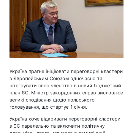
Україна прагне ініціювати переговорні кластери
з Європейським Союзом одночасно та
інтегрувати своє членство в новий бюджетний
план ЄС. Міністр закордонних справ висловлює
великі сподівання щодо польського
головування, що стартує 1 січня.
Україна хоче відкривати переговорні кластери
з ЄС паралельно та включити політичну
реальність свого членства в семирічний