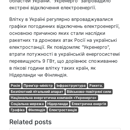
областей України. "Укренерго" запровадило
екстрені відключення електроенергії.
Влітку в Україні регулярно впроваджувалися
графіки погодинних відключень електроенергії,
основною причиною яких стали наслідки
ракетних та дронових атак Росії на українські
електростанції. Як повідомляє "Укренерго",
втрати потужності в українській енергосистемі
перевищують 9 ГВт, що дорівнює споживанню
в пікові години влітку таких країн, як
Нідерланди чи Фінляндія.
Росія
Прем'єр-міністр
Інфраструктура
Ракета.
Безпілотний літальний апарат
Військово-повітряні сили
Національна енергетична компанія «Укренерго»
Соціальна мережа
Нідерланди
Електрична енергія
Графіка
Фінляндія
Електростанція
Related posts