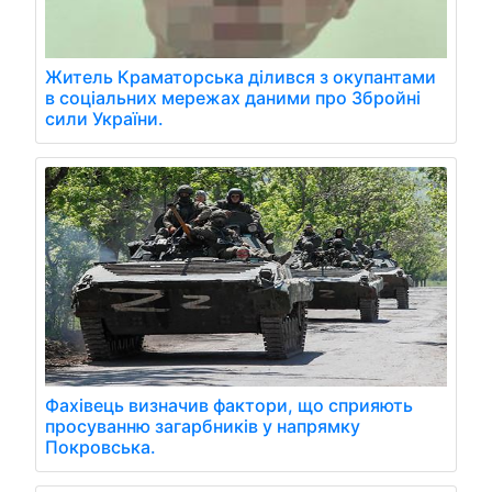
Житель Краматорська ділився з окупантами
в соціальних мережах даними про Збройні
сили України.
Фахівець визначив фактори, що сприяють
просуванню загарбників у напрямку
Покровська.