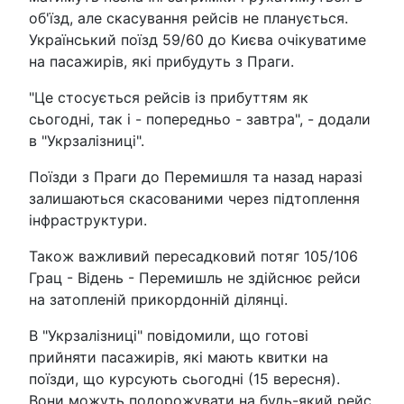
об'їзд, але скасування рейсів не планується.
Український поїзд 59/60 до Києва очікуватиме
на пасажирів, які прибудуть з Праги.
"Це стосується рейсів із прибуттям як
сьогодні, так і - попередньо - завтра", - додали
в "Укрзалізниці".
Поїзди з Праги до Перемишля та назад наразі
залишаються скасованими через підтоплення
інфраструктури.
Також важливий пересадковий потяг 105/106
Грац - Відень - Перемишль не здійснює рейси
на затопленій прикордонній ділянці.
В "Укрзалізниці" повідомили, що готові
прийняти пасажирів, які мають квитки на
поїзди, що курсують сьогодні (15 вересня).
Вони можуть подорожувати на будь-який рейс