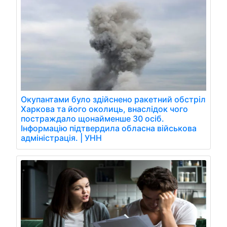
Окупантами було здійснено ракетний обстріл
Харкова та його околиць, внаслідок чого
постраждало щонайменше 30 осіб.
Інформацію підтвердила обласна військова
адміністрація. | УНН