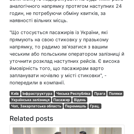
аналогічного напрямку протягом наступних 24
годин, не потребуючи обміну квитків, за
наявності вільних місць.
"Що стосується пасажирів із України, які
прямують на свою стиковку у празькому
напрямку, то радимо зв'язатися з вашим
чеським або польським оператором залізниці й
уточнити розклад наступних рейсів. Є висока
ймовірність того, що пасажирам варто
запланувати ночівлю у місті стиковки", -
попередили в компанії.
Київ
Інфраструктура
Чеська Республіка
Прага
Поляки
Українська залізниця
Пасажир
Відень
Чоп, Закарпатська область
Перемишль
Грац.
Related posts