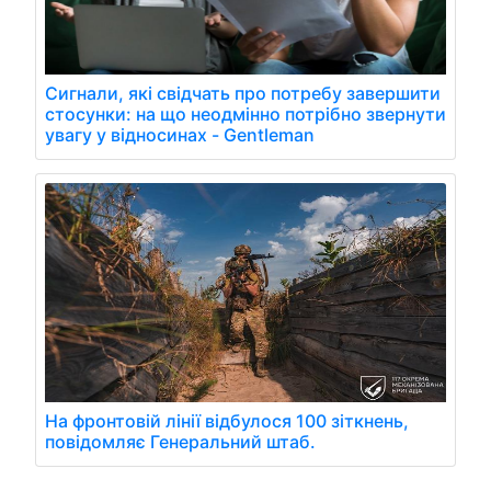
Сигнали, які свідчать про потребу завершити
стосунки: на що неодмінно потрібно звернути
увагу у відносинах - Gentleman
На фронтовій лінії відбулося 100 зіткнень,
повідомляє Генеральний штаб.