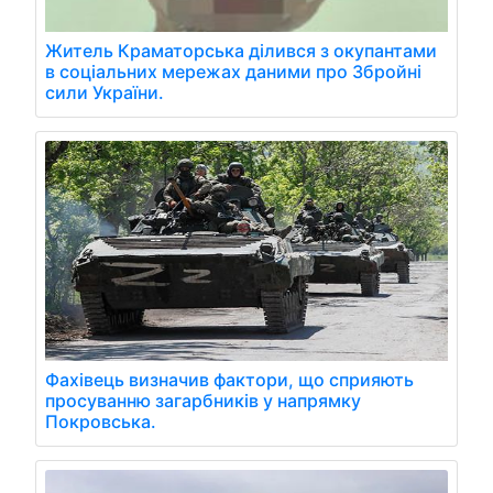
Житель Краматорська ділився з окупантами
в соціальних мережах даними про Збройні
сили України.
Фахівець визначив фактори, що сприяють
просуванню загарбників у напрямку
Покровська.