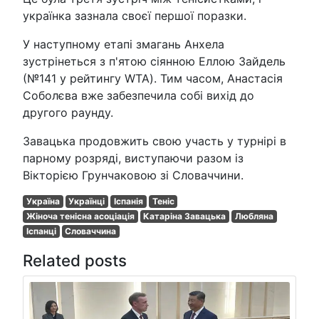
українка зазнала своєї першої поразки.
У наступному етапі змагань Анхела
зустрінеться з п'ятою сіянною Еллою Зайдель
(№141 у рейтингу WTA). Тим часом, Анастасія
Соболєва вже забезпечила собі вихід до
другого раунду.
Завацька продовжить свою участь у турнірі в
парному розряді, виступаючи разом із
Вікторією Грунчаковою зі Словаччини.
Україна
Українці
Іспанія
Теніс
Жіноча тенісна асоціація
Катаріна Завацька
Любляна
Іспанці
Словаччина
Related posts