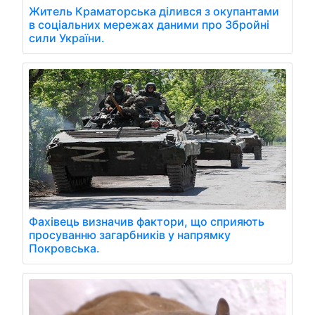
Житель Краматорська ділився з окупантами
в соціальних мережах даними про Збройні
сили України.
Фахівець визначив фактори, що сприяють
просуванню загарбників у напрямку
Покровська.