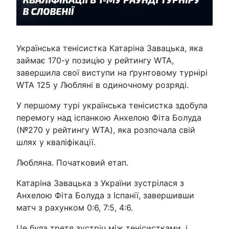
Українська тенісистка Катаріна Завацька, яка
займає 170-у позицію у рейтингу WTA,
завершила свої виступи на ґрунтовому турнірі
WTA 125 у Любляні в одиночному розряді.
У першому турі українська тенісистка здобула
перемогу над іспанкою Анхелою Фіта Болуда
(№270 у рейтингу WTA), яка розпочала свій
шлях у кваліфікації.
Любляна. Початковий етап.
Катаріна Завацька з України зустрілася з
Анхелою Фіта Болуда з Іспанії, завершивши
матч з рахунком 0:6, 7:5, 4:6.
Це була третя зустріч між тенісистками, і