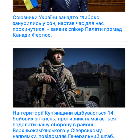
Союзники України занадто глибоко
занурились у сон, настав час для нас
прокинутися, - заявив спікер Палати громад
Канади Фергюс.
На території Куп'янщини відбувається 14
бойових зіткнень, противник намагається
подолати нашу оборону в районі
Верхньокам'янського у Сіверському
напрямку, повідомляє Генеральний штаб.