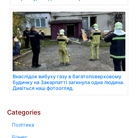
Внаслідок вибуху газу в багатоповерховому
будинку на Закарпатті загинула одна людина.
Дивіться наш фотоогляд.
Categories
Політика
Бізнес