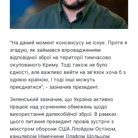
"На даний момент консенсусу не існує. Проте я
згадую, як займався впровадженням
відповідної зброї на території тимчасово
окупованого Криму. Тоді також не було
єдності, але важливо вийти на зв'язок хоча б з
однією країною, і тоді інші можуть
приєднатися", - зазначив президент.
Зеленський зазначив, що Україна активно
працює над усуненням обмежень щодо
використання далекобійної зброї. В рамках
цього питання президент провів зустрічі з
міністром оборони США Ллойдом Остіном,
канцлером Німеччини Олафом Шольцом,