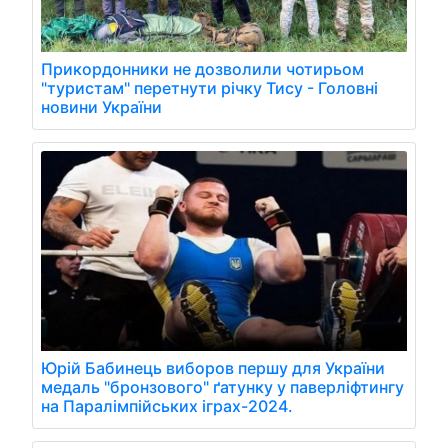
Прикордонники не дозволили чотирьом
"туристам" перетнути річку Тису - Головні
новини України
Юрій Бабинець виборов першу для України
медаль "бронзового" ґатунку у паверліфтингу
на Паралімпійських іграх-2024.