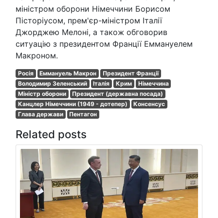
міністром оборони Німеччини Борисом
Пісторіусом, прем'єр-міністром Італії
Джорджею Мелоні, а також обговорив
ситуацію з президентом Франції Еммануелем
Макроном.
Росія
Еммануель Макрон
Президент Франції
Володимир Зеленський
Італія
Крим
Німеччина
Міністр оборони
Президент (державна посада)
Канцлер Німеччини (1949 - дотепер)
Консенсус
Глава держави
Пентагон
Related posts