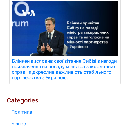
Блінкен висловив свої вітання Сибізі з нагоди
призначення на посаду міністра закордонних
справ і підкреслив важливість стабільного
партнерства з Україною.
Categories
Політика
Бізнес