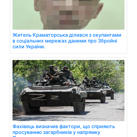
Житель Краматорська ділився з окупантами
в соціальних мережах даними про Збройні
сили України.
Фахівець визначив фактори, що сприяють
просуванню загарбників у напрямку