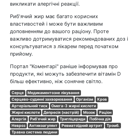
викликати алергічні реакції.
Риб'ячий жир має багато корисних
властивостей і може бути важливим
доповненням до вашого раціону. Проте
важливо дотримуватися рекомендованих доз і
консультуватися з лікарем перед початком
прийому.
Портал "Коментарі" раніше інформував про
продукти, які можуть забезпечити вітамін D
більш ефективно, ніж сонячне світло.
Серце
Медикаментозне лікування
Серцево-судинні захворювання
Організм
Кров
Артеріальний тиск
Омега-3 жирні кислоти
Жирні кислоти
Депресія (настрій)
Мозок
Раціон
Алергія
Риб'ячий жир
Тригліцериди
Побічна дія
Невроз
Антикоагулянт
Ревматоїдний артрит
Тромб.
Травна система людини