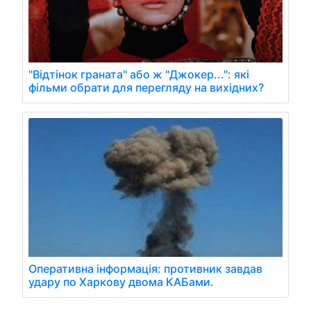
"Відтінок граната" або ж "Джокер...": які
фільми обрати для перегляду на вихідних?
Оперативна інформація: противник завдав
удару по Харкову двома КАБами.