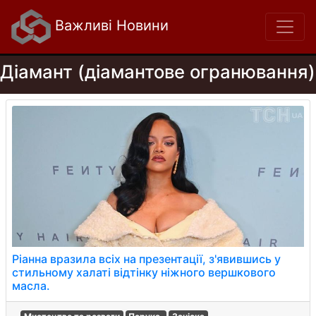
Важливі Новини
Діамант (діамантове огранювання)
Ріанна вразила всіх на презентації, з'явившись у
стильному халаті відтінку ніжного вершкового
масла.