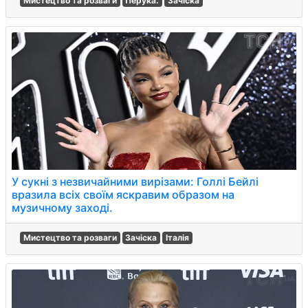
Мистецтво та розваги
Перука.
Зачіска
У сукні з незвичайними вирізами: Голлі Бейлі
вразила всіх своїм яскравим образом на
музичному заході.
Мистецтво та розваги
Зачіска
Італія