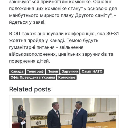
закінчуються прийняттям комюніке. Основні
положення цих комюніке стануть основою для
майбутнього мирного плану Другого саміту", -
йдеться у заяві.
В ОП також анонсували конференцію, яка 30-31
жовтня пройде у Канаді. Темою будуть
гуманітарні питання - звільнення
військовополонених, цивільних заручників та
повернення дітей.
Канада
Телеграф
Полон
Заручник
Саміт НАТО
Офіс Президента України
Комюніке
Related posts