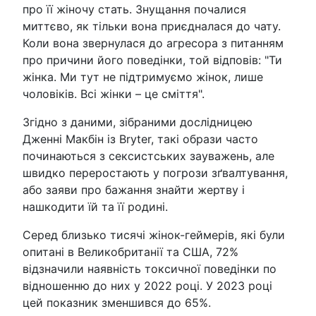
про її жіночу стать. Знущання почалися
миттєво, як тільки вона приєдналася до чату.
Коли вона звернулася до агресора з питанням
про причини його поведінки, той відповів: "Ти
жінка. Ми тут не підтримуємо жінок, лише
чоловіків. Всі жінки – це сміття".
Згідно з даними, зібраними дослідницею
Дженні Макбін із Bryter, такі образи часто
починаються з сексистських зауважень, але
швидко переростають у погрози зґвалтування,
або заяви про бажання знайти жертву і
нашкодити їй та її родині.
Серед близько тисячі жінок-геймерів, які були
опитані в Великобританії та США, 72%
відзначили наявність токсичної поведінки по
відношенню до них у 2022 році. У 2023 році
цей показник зменшився до 65%.