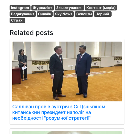
Instagram
Журналіст
Зґвалтування.
Контент (медіа)
Редагування
Онлайн
Sky News
Сексизм
Чорний.
Страх.
Related posts
Салліван провів зустріч з Сі Цзіньпіном:
китайський президент наполіг на
необхідності "розумної стратегії"