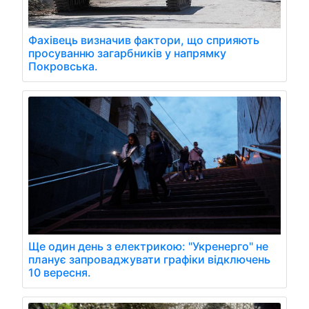
Фахівець визначив фактори, що сприяють
просуванню загарбників у напрямку
Покровська.
Ще один день з електрикою: "Укренерго" не
планує запроваджувати графіки відключень
10 вересня.