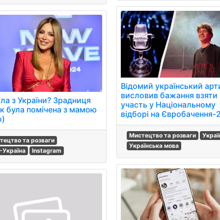
Відомий український арт
висловив бажання взяти
ала з України? Зрадниця
участь у Національному
к була помічена з мамою
відборі на Євробачення-
о)
Мистецтво та розваги
Украї
тецтво та розваги
Українська мова
-Україна
Instagram