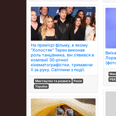
На прем'єрі фільму, в якому
"Холостяк" Терен виконав
Виїх
роль танцівника, він з'явився в
Лора
компанії 30-річної
(фот
кінематографістки, тримаючи
її за руку. Світлини з події.
Мис
РБК
Мистецтво та розваги
Росія
Україна