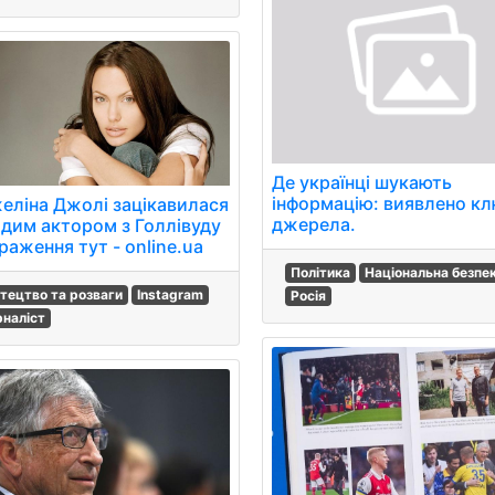
Де українці шукають
інформацію: виявлено кл
еліна Джолі зацікавилася
джерела.
дим актором з Голлівуду
раження тут - online.ua
Політика
Національна безпе
тецтво та розваги
Instagram
Росія
наліст