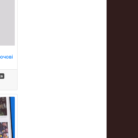
ючові
ка