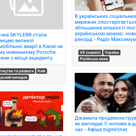
В українських соціальни
мережах спостерігаєтьс
збільшення кількості пос
українською мовою: нов
ачка SKYLERR стала
рекорд - Радіо Максимум
ницею великої
обільної аварії в Києві на
му новенькому Porsche.
VK (сервіс)
Україна
ини з місця інциденту.
Російська мова
тецтво та розваги
Київ
асний випадок
Джамала продемонструв
як виглядає її чоловік в 
час - Афіша bigmir)net.