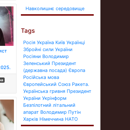
Навколишнє середовище
Tags
Росія
Україна
Київ
Українці
Збройні сили України
ист
Росіяни
Володимир
Зеленський
Президент
2025.
(державна посада)
Європа
Російська мова
на
Європейський Союз
Ракета.
Українська гривня
Президент
України
Укрінформ
Безпілотний літальний
апарат
Володимир Путін
Харків
Німеччина
НАТО