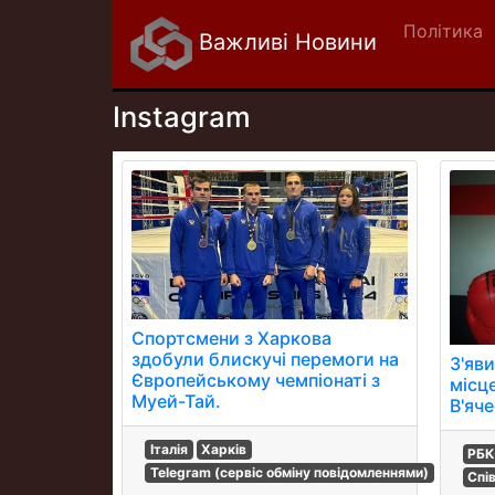
Політика
Важливі Новини
Instagram
Спортсмени з Харкова
здобули блискучі перемоги на
З'яв
Європейському чемпіонаті з
місц
Муей-Тай.
В'яч
Італія
Харків
РБК
Telegram (сервіс обміну повідомленнями)
Спі