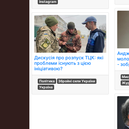
Instagram
Андж
Дискусія про розпуск ТЦК: які
моло
проблеми існують з цією
- зоб
ініціативою?
Мис
Політика
Збройні сили України
Жур
Україна