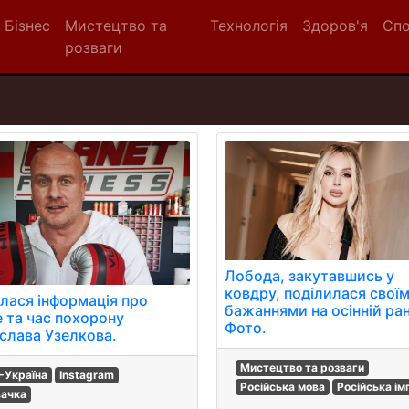
Бізнес
Мистецтво та
Технологія
Здоров'я
Сп
розваги
Лобода, закутавшись у
ковдру, поділилася свої
илася інформація про
бажаннями на осінній ра
е та час похорону
Фото.
еслава Узелкова.
Мистецтво та розваги
-Україна
Instagram
Російська мова
Російська ім
вачка