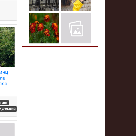
ринц
рив
ляє
.
gram
иджський