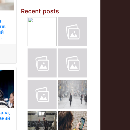
Recent posts
х
я
тів
ий
.
ала,
даний