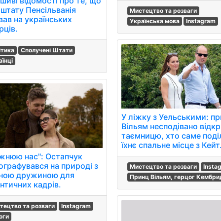
шиві відомості про те, що
 штату Пенсільванія
Мистецтво та розваги
вав на українських
Українська мова
Instagram
рців.
ітика
Сполучені Штати
аїнці
У ліжку з Уельськими: п
Вільям несподівано відк
таємницю, хто саме поді
їхнє спальне місце з Кейт
жнюю нас": Остапчук
ографувався на природі з
Мистецтво та розваги
Insta
тною дружиною для
Принц Вільям, герцог Кембр
нтичних кадрів.
тецтво та розваги
Instagram
оги