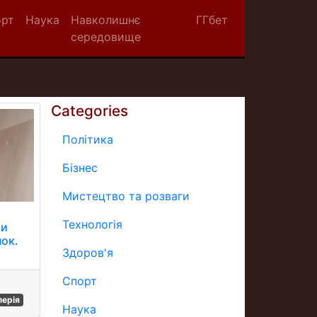
орт
Наука
Навколишнє
ГГбет
середовище
Categories
Політика
Бізнес
Мистецтво та розваги
Технологія
ми
нок.
Здоров'я
Спорт
перія
Наука