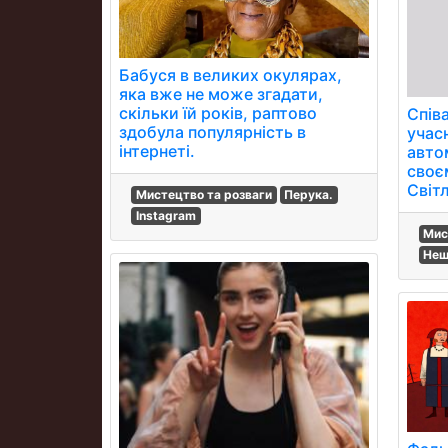
Бабуся в великих окулярах,
яка вже не може згадати,
скільки їй років, раптово
Спів
здобула популярність в
учас
інтернеті.
автом
своє
Світл
Мистецтво та розваги
Перука.
Instagram
Мис
Нещ