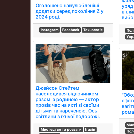
Фаль
Оголошено найулюбленіші
уряд
додатки серед покоління Z у
впли
2024 році.
вибо
Instagram
Facebook
Технологія
Пол
Укр
Джейсон Стейтем
насолодився відпочинком
"Обо
разом із родиною — актор
сфот
провів час на яхті зі своїми
вагі
дітьми та нареченою. Ось
рома
світлини з їхньої подорожі.
Мис
Мистецтво та розваги
Італія
Пол