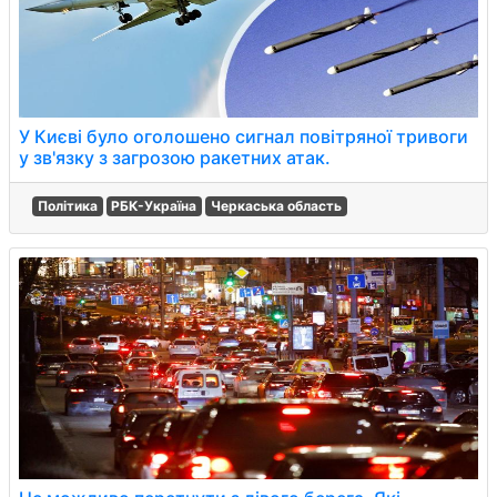
У Києві було оголошено сигнал повітряної тривоги
у зв'язку з загрозою ракетних атак.
Політика
РБК-Україна
Черкаська область