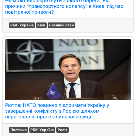
Не можливо перетнути з лівого берега. Які
причини "транспортного колапсу" в Києві під час
повітряної тривоги?
РБК-Україна
Київ
Воєнний стан
Рютте: НАТО повинно підтримати Україну у
завершенні конфлікту з Росією шляхом
переговорів, проте з сильної позиції.
Політика
РБК-Україна
Росія