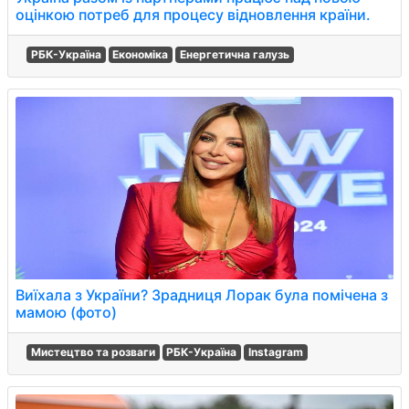
оцінкою потреб для процесу відновлення країни.
РБК-Україна
Економіка
Енергетична галузь
Виїхала з України? Зрадниця Лорак була помічена з
мамою (фото)
Мистецтво та розваги
РБК-Україна
Instagram