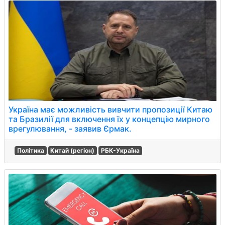
Україна має можливість вивчити пропозиції Китаю
та Бразилії для включення їх у концепцію мирного
врегулювання, - заявив Єрмак.
Політика
Китай (регіон)
РБК-Україна