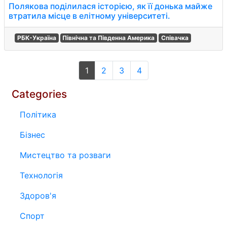
Полякова поділилася історією, як її донька майже
втратила місце в елітному університеті.
РБК-Україна
Північна та Південна Америка
Співачка
1
2
3
4
Categories
Політика
Бізнес
Мистецтво та розваги
Технологія
Здоров'я
Спорт