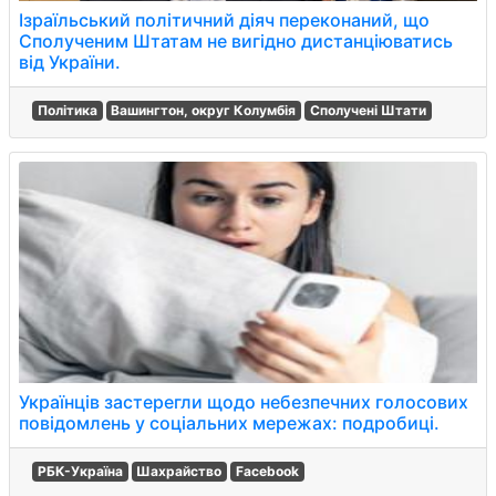
Ізраїльський політичний діяч переконаний, що
Сполученим Штатам не вигідно дистанціюватись
від України.
Політика
Вашингтон, округ Колумбія
Сполучені Штати
Українців застерегли щодо небезпечних голосових
повідомлень у соціальних мережах: подробиці.
РБК-Україна
Шахрайство
Facebook