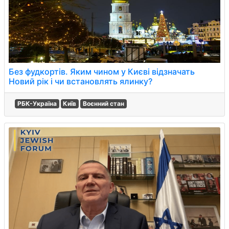
Без фудкортів. Яким чином у Києві відзначать
Новий рік і чи встановлять ялинку?
РБК-Україна
Київ
Воєнний стан