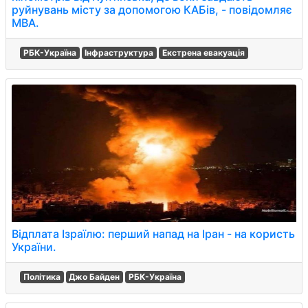
руйнувань місту за допомогою КАБів, - повідомляє
МВА.
РБК-Україна
Інфраструктура
Екстрена евакуація
Відплата Ізраїлю: перший напад на Іран - на користь
України.
Політика
Джо Байден
РБК-Україна