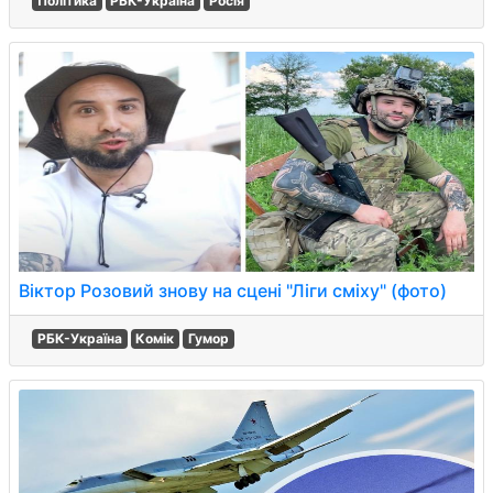
Політика
РБК-Україна
Росія
Віктор Розовий знову на сцені "Ліги сміху" (фото)
РБК-Україна
Комік
Гумор