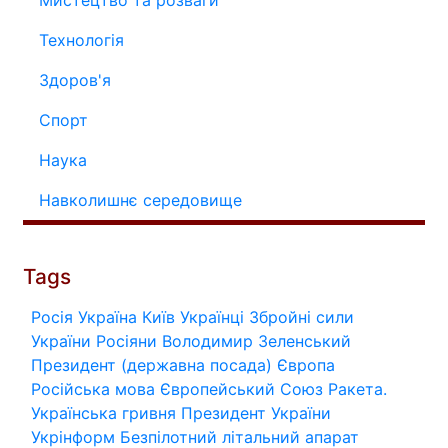
Мистецтво та розваги
Технологія
Здоров'я
Спорт
Наука
Навколишнє середовище
Tags
Росія
Україна
Київ
Українці
Збройні сили
України
Росіяни
Володимир Зеленський
Президент (державна посада)
Європа
Російська мова
Європейський Союз
Ракета.
Українська гривня
Президент України
Укрінформ
Безпілотний літальний апарат