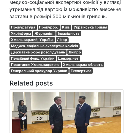
медико-соціальної експертної комісії у вигляді
утримання під вартою із можливістю внесення
застави в розмірі 500 мільйонів гривень.
Прокуратура
Прокурор.
Київ
Українська гривня
Укрінформ
Журналіст
Інвалідність
Хмельницький, Україна
Лікар
Медико-соціальна експертна комісія
Державне бюро розслідувань
Дніпро
Пенсійний фонд України
Цензор.нет
Повстання Хмельницького
Хмельницька область
Генеральний прокурор України
Експертиза
Related posts