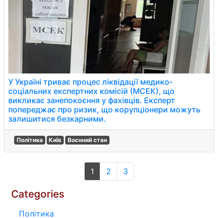
У Україні триває процес ліквідації медико-
соціальних експертних комісій (МСЕК), що
викликає занепокоєння у фахівців. Експерт
попереджає про ризик, що корупціонери можуть
залишитися безкарними.
Політика
Київ
Воєнний стан
1
2
3
Categories
Політика