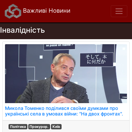
Важливі Новини
Інвалідність
Микола Томенко поділився своїми думками про
українські села в умовах війни: "На двох фронтах".
Політика
Прокурор.
Київ