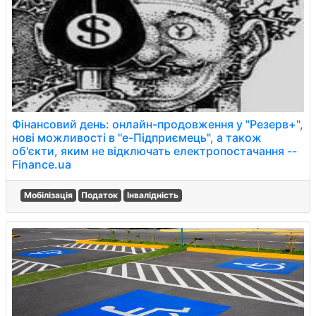
Фінансовий день: онлайн-продовження у "Резерв+",
нові можливості в "е-Підприємець", а також
об'єкти, яким не відключать електропостачання --
Finance.ua
Мобілізація
Податок
Інвалідність