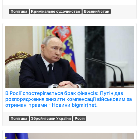
Політика
Кримінальне судочинство
Воєнний стан
В Росії спостерігається брак фінансів: Путін дав
розпорядження знизити компенсації військовим за
отримані травми - Новини bigmir)net.
Політика
Збройні сили України
Росія