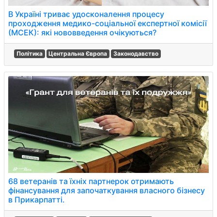
В Україні триває удосконалення процесу
проходження медико-соціальної експертної комісії
(МСЕК): які нововведення очікуються?
Політика
Центральна Європа
Законодавство
68 ветеранів та їхніх партнерок отримають
фінансування для започаткування власного бізнесу
в Прикарпатті.