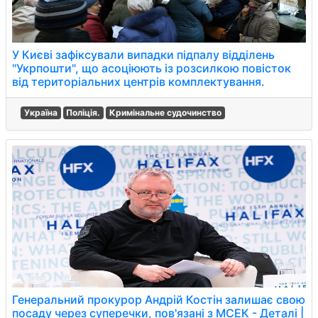
У Києві зафіксували випадки підпалу відділень
"Укрпошти", що асоціюють із розсилкою повісток
від територіальних центрів комплектування.
Україна
Поліція.
Кримінальне судочинство
Генеральний прокурор Андрій Костін залишає свою
посаду через суперечки, пов'язані з МСЕК - Деталі |