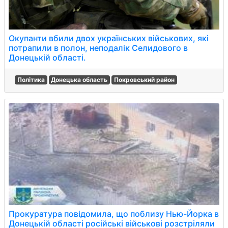
Окупанти вбили двох українських військових, які
потрапили в полон, неподалік Селидового в
Донецькій області.
Політика
Донецька область
Покровський район
Прокуратура повідомила, що поблизу Нью-Йорка в
Донецькій області російські військові розстріляли