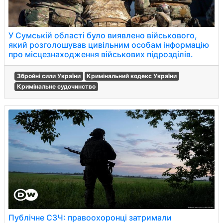
У Сумській області було виявлено військового,
який розголошував цивільним особам інформацію
про місцезнаходження військових підрозділів.
Збройні сили України
Кримінальний кодекс України
Кримінальне судочинство
Публічне СЗЧ: правоохоронці затримали