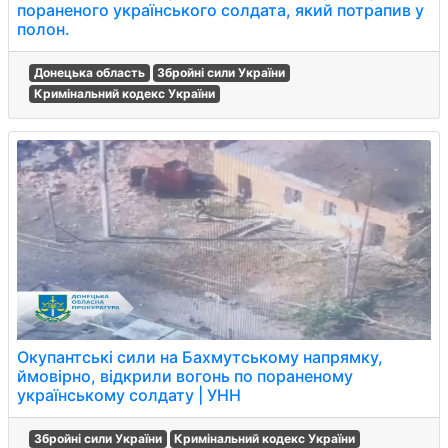
пораненого українського солдата, який потрапив у
полон.
Донецька область
Збройні сили України
Кримінальний кодекс України
Окупантські сили на Бахмутському напрямку,
ймовірно, відкрили вогонь по пораненому
українському солдату | УНН
Збройні сили України
Кримінальний кодекс України