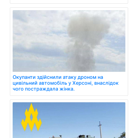
Окупанти здійснили атаку дроном на
цивільний автомобіль у Херсоні, внаслідок
чого постраждала жінка.