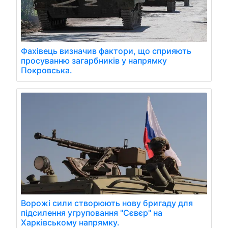
Фахівець визначив фактори, що сприяють
просуванню загарбників у напрямку
Покровська.
Ворожі сили створюють нову бригаду для
підсилення угруповання "Сєвєр" на
Харківському напрямку.