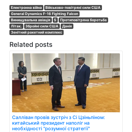
Електронна війна
Військово-повітряні сили США
General Dynamics F-16 Fighting Falcon
Винищувальна авіація
S
Протиповітряна боротьба
Літак.
Збройні сили США
Данія
Зенітний ракетний комплекс
Related posts
Салліван провів зустріч з Сі Цзіньпіном:
китайський президент наполіг на
необхідності "розумної стратегії"