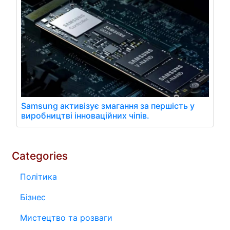
Samsung активізує змагання за першість у
виробництві інноваційних чіпів.
Categories
Політика
Бізнес
Мистецтво та розваги