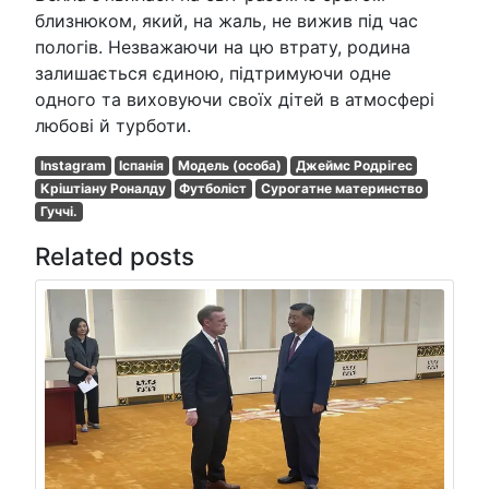
близнюком, який, на жаль, не вижив під час
пологів. Незважаючи на цю втрату, родина
залишається єдиною, підтримуючи одне
одного та виховуючи своїх дітей в атмосфері
любові й турботи.
Instagram
Іспанія
Модель (особа)
Джеймс Родрігес
Кріштіану Роналду
Футболіст
Сурогатне материнство
Гуччі.
Related posts