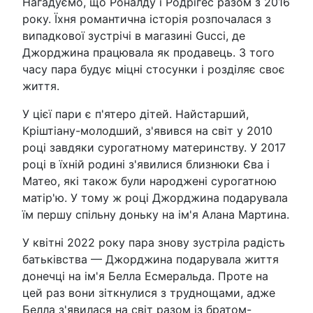
Нагадуємо, що Роналду і Родрігес разом з 2016
року. Їхня романтична історія розпочалася з
випадкової зустрічі в магазині Gucci, де
Джорджина працювала як продавець. З того
часу пара будує міцні стосунки і розділяє своє
життя.
У цієї пари є п'ятеро дітей. Найстарший,
Кріштіану-молодший, з'явився на світ у 2010
році завдяки сурогатному материнству. У 2017
році в їхній родині з'явилися близнюки Єва і
Матео, які також були народжені сурогатною
матір'ю. У тому ж році Джорджина подарувала
їм першу спільну доньку на ім'я Алана Мартина.
У квітні 2022 року пара знову зустріла радість
батьківства — Джорджина подарувала життя
донечці на ім'я Белла Есмеральда. Проте на
цей раз вони зіткнулися з труднощами, адже
Белла з'явилася на світ разом із братом-