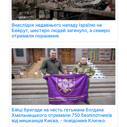
Внаслідок недавнього нападу Ізраїлю на
Бейрут, шестеро людей загинуло, а семеро
отримали поранення.
Бійці бригади на честь гетьмана Богдана
Хмельницького отримали 750 безпілотників
від мешканців Києва, - повідомив Кличко.